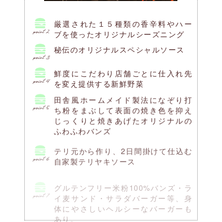
厳選された１５種類の香辛料やハー
ブを使ったオリジナルシーズニング
秘伝のオリジナルスペシャルソース
鮮度にこだわり店舗ごとに仕入れ先
を変え提供する新鮮野菜
田舎風ホームメイド製法になぞり打
ち粉をまぶして表面の焼き色を抑え
じっくりと焼きあげたオリジナルの
ふわふわバンズ
テリ元から作り、2日間掛けて仕込む
自家製テリヤキソース
グルテンフリー米粉100%バンズ・ラ
イ麦サンド・サラダバーガー等、身
体にやさしいヘルシーなバーガーも
あり。