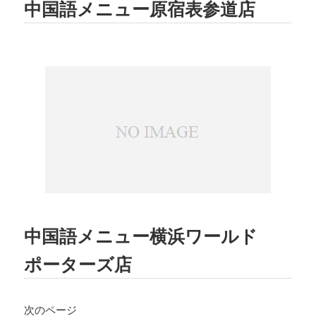
中国語メニュー原宿表参道店
2023.08.02
TBSテレビ
「ラヴィット!」
にて、TEDD
Y'S BIGGER BURGERS表参道店の「
ギ
ガモンスターバーガー
」が紹介されまし
た。
2023.07.15
文藝春秋「
CREA 2023年夏号
」にて、TE
DDY'S BIGGER BURGERSの「
メガモン
スターバーガー宅配セット
」が紹介され
ました。
2023.07.07
集英社「
メンズノンノ ８・９月合併号
」
にて、
テディーズビガーバーガー原宿表
中国語メニュー横浜ワールド
参道店
が紹介されました。
ポーターズ店
2023.06.22
フジテレビ
「VS魂」
にて、
TEDDY'S BIG
GER BURGERS表参道店の「ギガモンス
ターバーガー」
が紹介されました。
次のページ