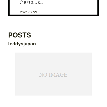
介されました。
2024.07.22
7/31から8/5まで、京都タカシマヤに、TE
DDY'S BIGGER BURGERSが期間限定で
OPENします。
POSTS
2024.07.22
teddysjapan
7/24から7/29まで、大阪タカシマヤに、T
EDDY'S BIGGER BURGERSが期間限定
でOPENします。
2024.03.20
横浜ワールドポーターズ店がプレオープ
ンしました。
2023.08.09
日之出出版「
Fine 2023年9月号
」にて、
テ
ディーズビガーバーガー原宿表参道店
が
紹介されました。