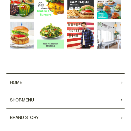
2022.05.25
昭文社 国内観光旅行情報サイト『MAPPL
Eトラベルガイド』 に、原宿表参道店が
掲載されました。
2022.05.20
日頃より、テディーズビガーバーガーを
ご利用いただき、誠にありがとうござい
ます。
世界的な物流網の混乱により、ポテトの
輸入遅延が発生しております。当面の
間、従来のポテトを代替えのポテトに変
HOME
更させていただきます。ご利用のお客様
には大変ご不便をおかけいたしますが、
何卒ご了承の程、よろしくお願い申し上
SHOP⁄MENU
げます。
2022.04.04
BRAND STORY
「東京カレンダー」2022年5月号
に、中目
黒店の
「5倍激辛バーガー」
が掲載されま