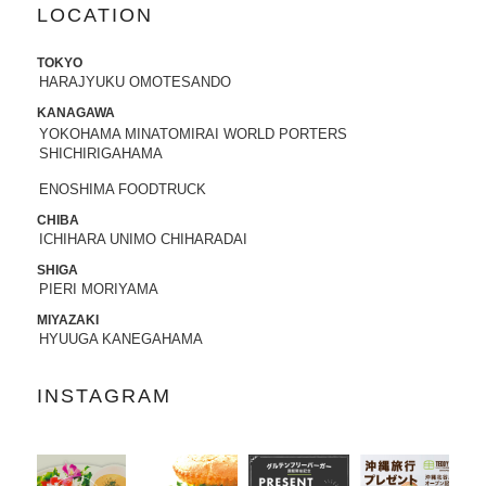
LOCATION
2022.07.21
8/3から8/8まで、京都タカシマヤに、TED
TOKYO
DY'S BIGGER BURGERSが期間限定でO
HARAJYUKU OMOTESANDO
PENします。
KANAGAWA
YOKOHAMA MINATOMIRAI WORLD PORTERS
2022.06.28
SHICHIRIGAHAMA
7/13-7/18まで、阪急うめだ本店に、TEDD
ENOSHIMA FOODTRUCK
Y'S BIGGER BURGERSが期間限定でOP
ENします。
CHIBA
ICHIHARA UNIMO CHIHARADAI
2022.06.09
SHIGA
6/10（金）より、
ユニクロ原宿店アニ
PIERI MORIYAMA
バーサリー企画
に、コラボTシャツ発売、
MIYAZAKI
ハワイ抽選会への商品提供にて参加いた
HYUUGA KANEGAHAMA
します。
詳しくはこちら
INSTAGRAM
2022.05.27
6/7より、ジェイアール名古屋タカシマヤ
に、TEDDY'S BIGGER BURGERSが期間
限定でOPENします。