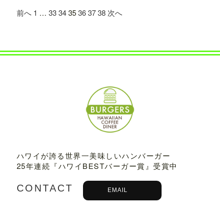
前へ
1
…
33
34
35
36
37
38
次へ
2023.03.01
TBSテレビ
「プチブランチ」
にて、
TED
DY'S BIGGER BURGERS表参道店
が紹介
されました。
2022.09.21
主婦と生活社「
JUNON 2022年11月号
」
にて、TEDDY'S BIGGER BURGERSの
「メガモンスターバーガー」など
が紹介
されました。
2022.09.13
日之出出版「
Fine 2022年10月号
」にて、
テディーズビガーバーガー原宿表参道店
ハワイが誇る世界一美味しいハンバーガー
が紹介されました。
25年連続『ハワイBESTバーガー賞』受賞中
2022.09.02
CONTACT
EMAIL
9/7から9/12まで、大丸札幌店＜アロ！ハ
ワイ！モール＞に、TEDDY'S BIGGER B
URGERSが期間限定でOPENします。