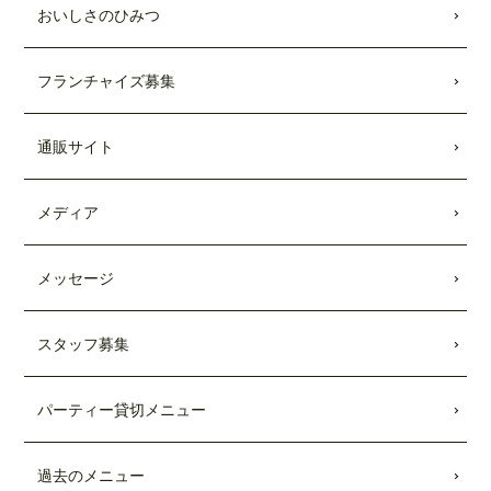
した。
おいしさのひみつ
2022.01.28
フランチャイズ募集
「わんことワクワク旅行'22〜'23 (COSMI
C MOOK)」
に、
「テディーズビガーバー
ガー原宿表参道店」
が掲載されました。
通販サイト
2021.12.03
11/26付「
リビング新聞
」および「
リビン
メディア
グ千葉Web
」にて、テディーズビガー
バーガー千葉ユニモちはら台店が紹介さ
れました。
メッセージ
2021.11.27
中目黒店がプレオープンしました。
スタッフ募集
2021.10.15
パーティー貸切メニュー
市原ユニモちはら台店がプレオープンし
ました。
過去のメニュー
2021.10.11