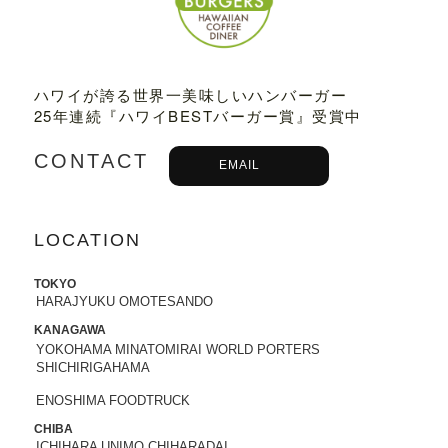
2023.03.01
TBSテレビ
「プチブランチ」
にて、
TED
DY'S BIGGER BURGERS表参道店
が紹介
ハワイが誇る世界一美味しいハンバーガー
されました。
25年連続『ハワイBESTバーガー賞』受賞中
2022.09.21
CONTACT
主婦と生活社「
JUNON 2022年11月号
」
EMAIL
にて、TEDDY'S BIGGER BURGERSの
「メガモンスターバーガー」など
が紹介
されました。
LOCATION
2022.09.13
TOKYO
日之出出版「
Fine 2022年10月号
」にて、
HARAJYUKU OMOTESANDO
テディーズビガーバーガー原宿表参道店
が紹介されました。
KANAGAWA
YOKOHAMA MINATOMIRAI WORLD PORTERS
SHICHIRIGAHAMA
2022.09.02
9/7から9/12まで、大丸札幌店＜アロ！ハ
ENOSHIMA FOODTRUCK
ワイ！モール＞に、TEDDY'S BIGGER B
CHIBA
URGERSが期間限定でOPENします。
ICHIHARA UNIMO CHIHARADAI