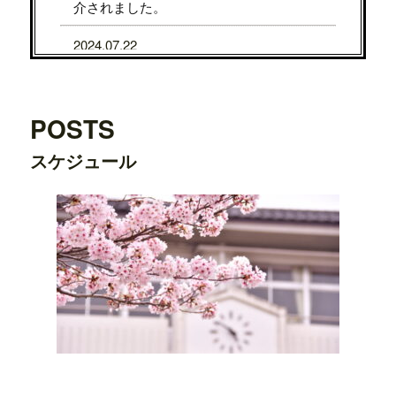
介されました。
2024.07.22
7/31から8/5まで、京都タカシマヤに、TE
DDY'S BIGGER BURGERSが期間限定で
OPENします。
POSTS
2024.07.22
スケジュール
7/24から7/29まで、大阪タカシマヤに、T
EDDY'S BIGGER BURGERSが期間限定
でOPENします。
2024.03.20
横浜ワールドポーターズ店がプレオープ
ンしました。
2023.08.09
日之出出版「
Fine 2023年9月号
」にて、
テ
ディーズビガーバーガー原宿表参道店
が
紹介されました。