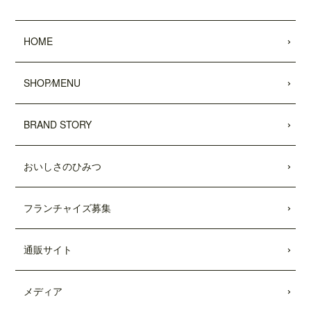
2022.05.25
昭文社 国内観光旅行情報サイト『MAPPL
HOME
Eトラベルガイド』 に、原宿表参道店が
掲載されました。
SHOP⁄MENU
2022.05.20
日頃より、テディーズビガーバーガーを
BRAND STORY
ご利用いただき、誠にありがとうござい
ます。
世界的な物流網の混乱により、ポテトの
おいしさのひみつ
輸入遅延が発生しております。当面の
間、従来のポテトを代替えのポテトに変
更させていただきます。ご利用のお客様
フランチャイズ募集
には大変ご不便をおかけいたしますが、
何卒ご了承の程、よろしくお願い申し上
げます。
通販サイト
2022.04.04
「東京カレンダー」2022年5月号
に、中目
メディア
黒店の
「5倍激辛バーガー」
が掲載されま