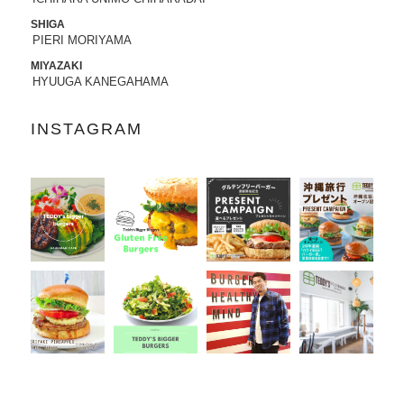
SHIGA
2022.07.21
PIERI MORIYAMA
8/3から8/8まで、京都タカシマヤに、TED
DY'S BIGGER BURGERSが期間限定でO
MIYAZAKI
HYUUGA KANEGAHAMA
PENします。
2022.06.28
INSTAGRAM
7/13-7/18まで、阪急うめだ本店に、TEDD
Y'S BIGGER BURGERSが期間限定でOP
ENします。
2022.06.09
6/10（金）より、
ユニクロ原宿店アニ
バーサリー企画
に、コラボTシャツ発売、
ハワイ抽選会への商品提供にて参加いた
します。
詳しくはこちら
2022.05.27
6/7より、ジェイアール名古屋タカシマヤ
に、TEDDY'S BIGGER BURGERSが期間
限定でOPENします。