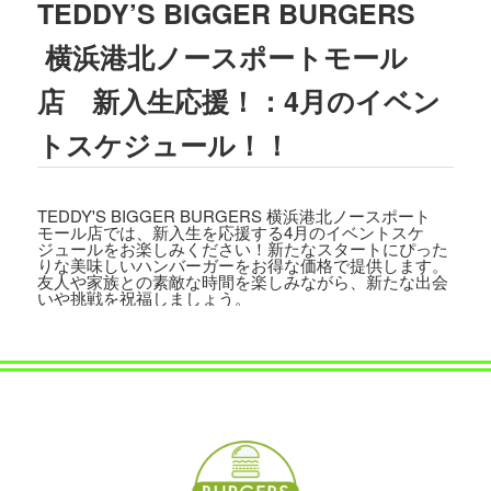
TEDDY’S BIGGER BURGERS
2023.08.02
TBSテレビ
「ラヴィット!」
にて、TEDD
横浜港北ノースポートモール
Y'S BIGGER BURGERS表参道店の「
ギ
ガモンスターバーガー
」が紹介されまし
店 新入生応援！：4月のイベン
た。
トスケジュール！！
2023.07.15
文藝春秋「
CREA 2023年夏号
」にて、TE
DDY'S BIGGER BURGERSの「
メガモン
TEDDY'S BIGGER BURGERS 横浜港北ノースポート
スターバーガー宅配セット
」が紹介され
モール店では、新入生を応援する4月のイベントスケ
ました。
ジュールをお楽しみください！新たなスタートにぴった
りな美味しいハンバーガーをお得な価格で提供します。
友人や家族との素敵な時間を楽しみながら、新たな出会
2023.07.07
いや挑戦を祝福しましょう。
集英社「
メンズノンノ ８・９月合併号
」
にて、
テディーズビガーバーガー原宿表
参道店
が紹介されました。
2023.06.22
フジテレビ
「VS魂」
にて、
TEDDY'S BIG
GER BURGERS表参道店の「ギガモンス
ターバーガー」
が紹介されました。