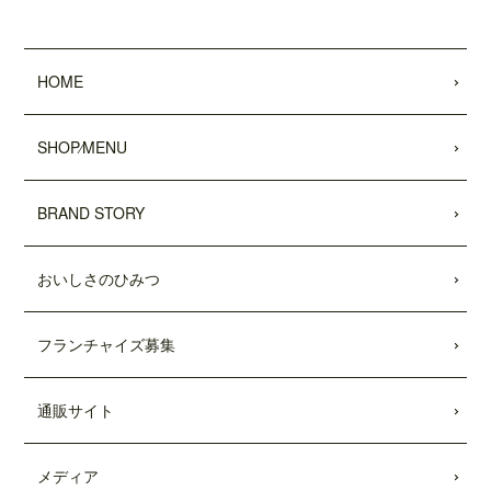
2022.05.25
昭文社 国内観光旅行情報サイト『MAPPL
HOME
Eトラベルガイド』 に、原宿表参道店が
掲載されました。
SHOP⁄MENU
2022.05.20
日頃より、テディーズビガーバーガーを
ご利用いただき、誠にありがとうござい
BRAND STORY
ます。
世界的な物流網の混乱により、ポテトの
輸入遅延が発生しております。当面の
おいしさのひみつ
間、従来のポテトを代替えのポテトに変
更させていただきます。ご利用のお客様
には大変ご不便をおかけいたしますが、
フランチャイズ募集
何卒ご了承の程、よろしくお願い申し上
げます。
通販サイト
2022.04.04
「東京カレンダー」2022年5月号
に、中目
メディア
黒店の
「5倍激辛バーガー」
が掲載されま