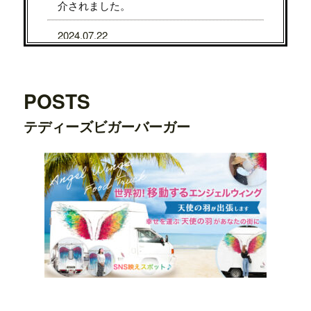
介されました。
2024.07.22
7/31から8/5まで、京都タカシマヤに、TE
DDY'S BIGGER BURGERSが期間限定で
OPENします。
POSTS
2024.07.22
テディーズビガーバーガー
7/24から7/29まで、大阪タカシマヤに、T
EDDY'S BIGGER BURGERSが期間限定
でOPENします。
2024.03.20
横浜ワールドポーターズ店がプレオープ
ンしました。
2023.08.09
日之出出版「
Fine 2023年9月号
」にて、
テ
ディーズビガーバーガー原宿表参道店
が
紹介されました。