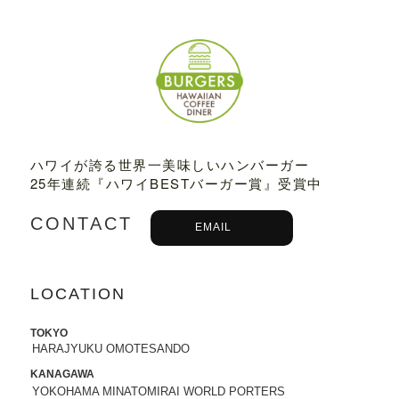
2023.03.01
TBSテレビ
「プチブランチ」
にて、
TED
DY'S BIGGER BURGERS表参道店
が紹介
されました。
2022.09.21
主婦と生活社「
JUNON 2022年11月号
」
にて、TEDDY'S BIGGER BURGERSの
ハワイが誇る世界一美味しいハンバーガー
「メガモンスターバーガー」など
が紹介
25年連続『ハワイBESTバーガー賞』受賞中
されました。
CONTACT
EMAIL
2022.09.13
日之出出版「
Fine 2022年10月号
」にて、
テディーズビガーバーガー原宿表参道店
LOCATION
が紹介されました。
2022.09.02
TOKYO
HARAJYUKU OMOTESANDO
9/7から9/12まで、大丸札幌店＜アロ！ハ
ワイ！モール＞に、TEDDY'S BIGGER B
KANAGAWA
URGERSが期間限定でOPENします。
YOKOHAMA MINATOMIRAI WORLD PORTERS