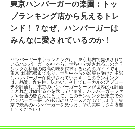
東京ハンバーガーの楽園：トッ
2023.08.02
TBSテレビ
「ラヴィット!」
にて、TEDD
プランキング店から見えるトレ
Y'S BIGGER BURGERS表参道店の「
ギ
ガモンスターバーガー
」が紹介されまし
ンド！？なぜ、ハンバーガーは
た。
みんなに愛されているのか！
2023.07.15
文藝春秋「
CREA 2023年夏号
」にて、TE
DDY'S BIGGER BURGERSの「
メガモン
ハンバーガー東京ランキングは、東京都内で提供されて
スターバーガー宅配セット
」が紹介され
いるハンバーガーの中から、世界中で愛されるこのクラ
ました。
シックな料理の最高の味を探求するためのガイドです。
東京は国際都市であり、世界中からの影響を受けた多彩
なハンバーガーが提供されています。このランキング
2023.07.07
は、品質、創造性、味わい、そしてローカルのアプロー
チを評価し、東京のハンバーガーシーンが世界的な評価
集英社「
メンズノンノ ８・９月合併号
」
にどれだけ値するかを示しています。ハンバーガーファ
にて、
テディーズビガーバーガー原宿表
ンや食通の皆さんにとって、このランキングは東京での
参道店
が紹介されました。
ハンバーガー探しの必須のリソースとなるでしょう。東
京で最高のハンバーガーを見つけ、その美味しさを堪能
してください！
2023.06.22
フジテレビ
「VS魂」
にて、
TEDDY'S BIG
GER BURGERS表参道店の「ギガモンス
ターバーガー」
が紹介されました。