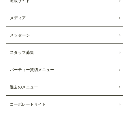
通販サイト
した。
2022.01.28
メディア
「わんことワクワク旅行'22〜'23 (COSMI
C MOOK)」
に、
「テディーズビガーバー
ガー原宿表参道店」
が掲載されました。
メッセージ
2021.12.03
スタッフ募集
11/26付「
リビング新聞
」および「
リビン
グ千葉Web
」にて、テディーズビガー
バーガー千葉ユニモちはら台店が紹介さ
パーティー貸切メニュー
れました。
2021.11.27
過去のメニュー
中目黒店がプレオープンしました。
2021.10.15
コーポレートサイト
市原ユニモちはら台店がプレオープンし
ました。
2021.10.11