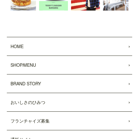
2022.05.25
昭文社 国内観光旅行情報サイト『MAPPL
Eトラベルガイド』 に、原宿表参道店が
掲載されました。
2022.05.20
HOME
日頃より、テディーズビガーバーガーを
ご利用いただき、誠にありがとうござい
ます。
SHOP⁄MENU
世界的な物流網の混乱により、ポテトの
輸入遅延が発生しております。当面の
間、従来のポテトを代替えのポテトに変
BRAND STORY
更させていただきます。ご利用のお客様
には大変ご不便をおかけいたしますが、
おいしさのひみつ
何卒ご了承の程、よろしくお願い申し上
げます。
フランチャイズ募集
2022.04.04
「東京カレンダー」2022年5月号
に、中目
黒店の
「5倍激辛バーガー」
が掲載されま