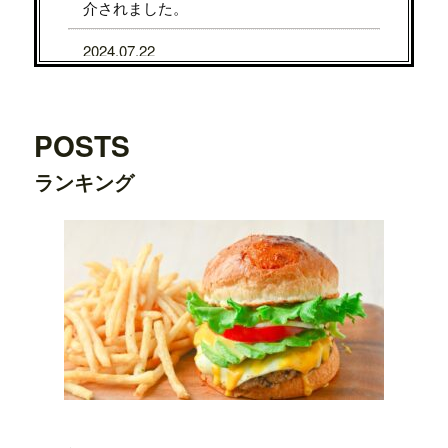
介されました。
2024.07.22
7/31から8/5まで、京都タカシマヤに、TE
DDY'S BIGGER BURGERSが期間限定で
OPENします。
POSTS
2024.07.22
ランキング
7/24から7/29まで、大阪タカシマヤに、T
EDDY'S BIGGER BURGERSが期間限定
でOPENします。
2024.03.20
横浜ワールドポーターズ店がプレオープ
ンしました。
2023.08.09
日之出出版「
Fine 2023年9月号
」にて、
テ
ディーズビガーバーガー原宿表参道店
が
紹介されました。