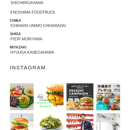
SHICHIRIGAHAMA
2022.07.21
ENOSHIMA FOODTRUCK
8/3から8/8まで、京都タカシマヤに、TED
CHIBA
DY'S BIGGER BURGERSが期間限定でO
ICHIHARA UNIMO CHIHARADAI
PENします。
SHIGA
PIERI MORIYAMA
2022.06.28
7/13-7/18まで、阪急うめだ本店に、TEDD
MIYAZAKI
Y'S BIGGER BURGERSが期間限定でOP
HYUUGA KANEGAHAMA
ENします。
INSTAGRAM
2022.06.09
6/10（金）より、
ユニクロ原宿店アニ
バーサリー企画
に、コラボTシャツ発売、
ハワイ抽選会への商品提供にて参加いた
します。
詳しくはこちら
2022.05.27
6/7より、ジェイアール名古屋タカシマヤ
に、TEDDY'S BIGGER BURGERSが期間
限定でOPENします。