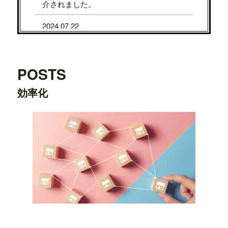
介されました。
2024.07.22
7/31から8/5まで、京都タカシマヤに、TE
DDY'S BIGGER BURGERSが期間限定で
OPENします。
POSTS
2024.07.22
効率化
7/24から7/29まで、大阪タカシマヤに、T
EDDY'S BIGGER BURGERSが期間限定
でOPENします。
2024.03.20
横浜ワールドポーターズ店がプレオープ
ンしました。
2023.08.09
日之出出版「
Fine 2023年9月号
」にて、
テ
ディーズビガーバーガー原宿表参道店
が
紹介されました。