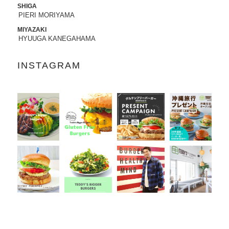
SHIGA
PIERI MORIYAMA
2022.07.21
8/3から8/8まで、京都タカシマヤに、TED
MIYAZAKI
DY'S BIGGER BURGERSが期間限定でO
HYUUGA KANEGAHAMA
PENします。
INSTAGRAM
2022.06.28
7/13-7/18まで、阪急うめだ本店に、TEDD
Y'S BIGGER BURGERSが期間限定でOP
ENします。
2022.06.09
6/10（金）より、
ユニクロ原宿店アニ
バーサリー企画
に、コラボTシャツ発売、
ハワイ抽選会への商品提供にて参加いた
します。
詳しくはこちら
2022.05.27
6/7より、ジェイアール名古屋タカシマヤ
に、TEDDY'S BIGGER BURGERSが期間
限定でOPENします。