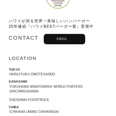
2023.03.01
TBSテレビ
「プチブランチ」
にて、
TED
DY'S BIGGER BURGERS表参道店
が紹介
ハワイが誇る世界一美味しいハンバーガー
されました。
25年連続『ハワイBESTバーガー賞』受賞中
2022.09.21
CONTACT
EMAIL
主婦と生活社「
JUNON 2022年11月号
」
にて、TEDDY'S BIGGER BURGERSの
「メガモンスターバーガー」など
が紹介
されました。
LOCATION
2022.09.13
TOKYO
日之出出版「
Fine 2022年10月号
」にて、
HARAJYUKU OMOTESANDO
テディーズビガーバーガー原宿表参道店
KANAGAWA
が紹介されました。
YOKOHAMA MINATOMIRAI WORLD PORTERS
SHICHIRIGAHAMA
2022.09.02
ENOSHIMA FOODTRUCK
9/7から9/12まで、大丸札幌店＜アロ！ハ
ワイ！モール＞に、TEDDY'S BIGGER B
CHIBA
ICHIHARA UNIMO CHIHARADAI
URGERSが期間限定でOPENします。