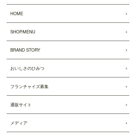
2022.05.25
HOME
昭文社 国内観光旅行情報サイト『MAPPL
Eトラベルガイド』 に、原宿表参道店が
掲載されました。
SHOP⁄MENU
2022.05.20
日頃より、テディーズビガーバーガーを
BRAND STORY
ご利用いただき、誠にありがとうござい
ます。
おいしさのひみつ
世界的な物流網の混乱により、ポテトの
輸入遅延が発生しております。当面の
間、従来のポテトを代替えのポテトに変
フランチャイズ募集
更させていただきます。ご利用のお客様
には大変ご不便をおかけいたしますが、
何卒ご了承の程、よろしくお願い申し上
通販サイト
げます。
2022.04.04
メディア
「東京カレンダー」2022年5月号
に、中目
黒店の
「5倍激辛バーガー」
が掲載されま