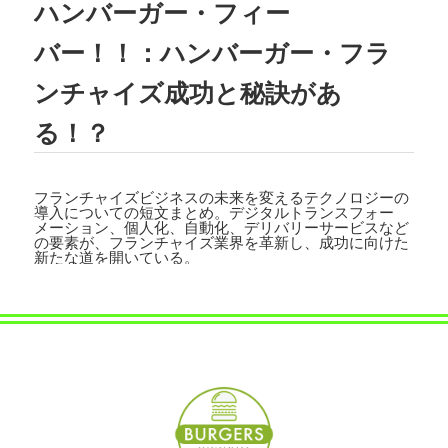
ハンバーガー・フィー
2023.08.02
TBSテレビ
「ラヴィット!」
にて、TEDD
バー！！：ハンバーガー・フラ
Y'S BIGGER BURGERS表参道店の「
ギ
ガモンスターバーガー
」が紹介されまし
ンチャイズ成功と秘訣があ
た。
る！？
2023.07.15
文藝春秋「
CREA 2023年夏号
」にて、TE
DDY'S BIGGER BURGERSの「
メガモン
フランチャイズビジネスの未来を変えるテクノロジーの
スターバーガー宅配セット
」が紹介され
導入についての短文まとめ。デジタルトランスフォー
ました。
メーション、個人化、自動化、デリバリーサービスなど
の要素が、フランチャイズ業界を革新し、成功に向けた
新たな道を開いている。
2023.07.07
集英社「
メンズノンノ ８・９月合併号
」
にて、
テディーズビガーバーガー原宿表
参道店
が紹介されました。
2023.06.22
フジテレビ
「VS魂」
にて、
TEDDY'S BIG
GER BURGERS表参道店の「ギガモンス
ターバーガー」
が紹介されました。