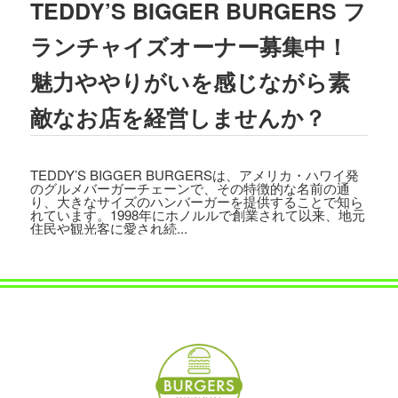
TEDDY’S BIGGER BURGERS フ
2023.08.02
TBSテレビ
「ラヴィット!」
にて、TEDD
ランチャイズオーナー募集中！
Y'S BIGGER BURGERS表参道店の「
ギ
ガモンスターバーガー
」が紹介されまし
魅力ややりがいを感じながら素
た。
敵なお店を経営しませんか？
2023.07.15
文藝春秋「
CREA 2023年夏号
」にて、TE
DDY'S BIGGER BURGERSの「
メガモン
TEDDY’S BIGGER BURGERSは、アメリカ・ハワイ発
スターバーガー宅配セット
」が紹介され
のグルメバーガーチェーンで、その特徴的な名前の通
ました。
り、大きなサイズのハンバーガーを提供することで知ら
れています。1998年にホノルルで創業されて以来、地元
住民や観光客に愛され続...
2023.07.07
集英社「
メンズノンノ ８・９月合併号
」
にて、
テディーズビガーバーガー原宿表
参道店
が紹介されました。
2023.06.22
フジテレビ
「VS魂」
にて、
TEDDY'S BIG
GER BURGERS表参道店の「ギガモンス
ターバーガー」
が紹介されました。