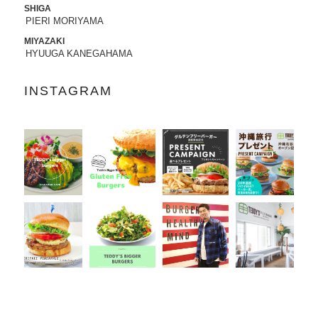
SHIGA
PIERI MORIYAMA
2022.07.21
8/3から8/8まで、京都タカシマヤに、TED
MIYAZAKI
DY'S BIGGER BURGERSが期間限定でO
HYUUGA KANEGAHAMA
PENします。
INSTAGRAM
2022.06.28
7/13-7/18まで、阪急うめだ本店に、TEDD
Y'S BIGGER BURGERSが期間限定でOP
ENします。
2022.06.09
6/10（金）より、
ユニクロ原宿店アニ
バーサリー企画
に、コラボTシャツ発売、
ハワイ抽選会への商品提供にて参加いた
します。
詳しくはこちら
2022.05.27
6/7より、ジェイアール名古屋タカシマヤ
に、TEDDY'S BIGGER BURGERSが期間
限定でOPENします。