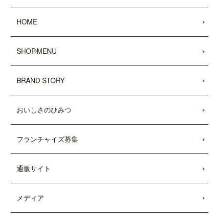
2022.05.25
HOME
昭文社 国内観光旅行情報サイト『MAPPL
Eトラベルガイド』 に、原宿表参道店が
掲載されました。
SHOP⁄MENU
2022.05.20
日頃より、テディーズビガーバーガーを
BRAND STORY
ご利用いただき、誠にありがとうござい
ます。
おいしさのひみつ
世界的な物流網の混乱により、ポテトの
輸入遅延が発生しております。当面の
間、従来のポテトを代替えのポテトに変
フランチャイズ募集
更させていただきます。ご利用のお客様
には大変ご不便をおかけいたしますが、
何卒ご了承の程、よろしくお願い申し上
通販サイト
げます。
2022.04.04
メディア
「東京カレンダー」2022年5月号
に、中目
黒店の
「5倍激辛バーガー」
が掲載されま