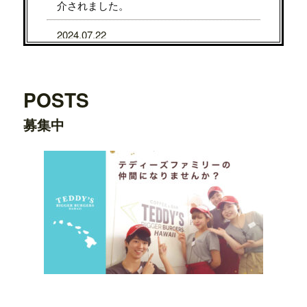
介されました。
2024.07.22
7/31から8/5まで、京都タカシマヤに、TE
DDY'S BIGGER BURGERSが期間限定で
OPENします。
POSTS
2024.07.22
募集中
7/24から7/29まで、大阪タカシマヤに、T
EDDY'S BIGGER BURGERSが期間限定
でOPENします。
2024.03.20
横浜ワールドポーターズ店がプレオープ
ンしました。
2023.08.09
日之出出版「
Fine 2023年9月号
」にて、
テ
ディーズビガーバーガー原宿表参道店
が
紹介されました。