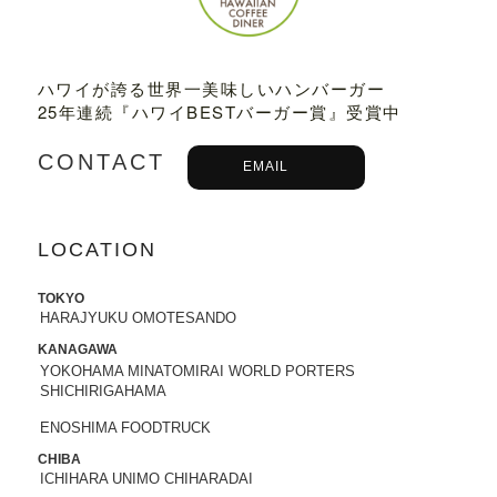
2023.03.01
TBSテレビ
「プチブランチ」
にて、
TED
DY'S BIGGER BURGERS表参道店
が紹介
ハワイが誇る世界一美味しいハンバーガー
されました。
25年連続『ハワイBESTバーガー賞』受賞中
2022.09.21
CONTACT
EMAIL
主婦と生活社「
JUNON 2022年11月号
」
にて、TEDDY'S BIGGER BURGERSの
「メガモンスターバーガー」など
が紹介
されました。
LOCATION
2022.09.13
TOKYO
日之出出版「
Fine 2022年10月号
」にて、
HARAJYUKU OMOTESANDO
テディーズビガーバーガー原宿表参道店
KANAGAWA
が紹介されました。
YOKOHAMA MINATOMIRAI WORLD PORTERS
SHICHIRIGAHAMA
2022.09.02
ENOSHIMA FOODTRUCK
9/7から9/12まで、大丸札幌店＜アロ！ハ
ワイ！モール＞に、TEDDY'S BIGGER B
CHIBA
ICHIHARA UNIMO CHIHARADAI
URGERSが期間限定でOPENします。