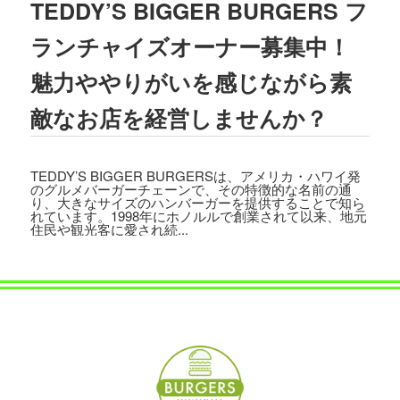
TEDDY’S BIGGER BURGERS フ
2023.08.02
TBSテレビ
「ラヴィット!」
にて、TEDD
ランチャイズオーナー募集中！
Y'S BIGGER BURGERS表参道店の「
ギ
ガモンスターバーガー
」が紹介されまし
魅力ややりがいを感じながら素
た。
敵なお店を経営しませんか？
2023.07.15
文藝春秋「
CREA 2023年夏号
」にて、TE
DDY'S BIGGER BURGERSの「
メガモン
TEDDY’S BIGGER BURGERSは、アメリカ・ハワイ発
スターバーガー宅配セット
」が紹介され
のグルメバーガーチェーンで、その特徴的な名前の通
ました。
り、大きなサイズのハンバーガーを提供することで知ら
れています。1998年にホノルルで創業されて以来、地元
住民や観光客に愛され続...
2023.07.07
集英社「
メンズノンノ ８・９月合併号
」
にて、
テディーズビガーバーガー原宿表
参道店
が紹介されました。
2023.06.22
フジテレビ
「VS魂」
にて、
TEDDY'S BIG
GER BURGERS表参道店の「ギガモンス
ターバーガー」
が紹介されました。