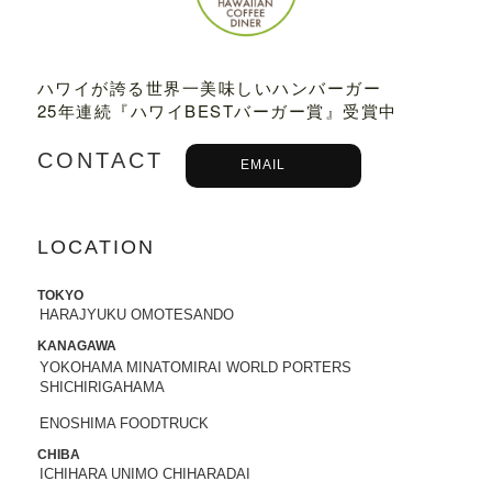
2023.03.01
TBSテレビ
「プチブランチ」
にて、
TED
DY'S BIGGER BURGERS表参道店
が紹介
ハワイが誇る世界一美味しいハンバーガー
されました。
25年連続『ハワイBESTバーガー賞』受賞中
2022.09.21
CONTACT
EMAIL
主婦と生活社「
JUNON 2022年11月号
」
にて、TEDDY'S BIGGER BURGERSの
「メガモンスターバーガー」など
が紹介
されました。
LOCATION
2022.09.13
TOKYO
日之出出版「
Fine 2022年10月号
」にて、
HARAJYUKU OMOTESANDO
テディーズビガーバーガー原宿表参道店
KANAGAWA
が紹介されました。
YOKOHAMA MINATOMIRAI WORLD PORTERS
SHICHIRIGAHAMA
2022.09.02
ENOSHIMA FOODTRUCK
9/7から9/12まで、大丸札幌店＜アロ！ハ
ワイ！モール＞に、TEDDY'S BIGGER B
CHIBA
ICHIHARA UNIMO CHIHARADAI
URGERSが期間限定でOPENします。