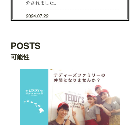
介されました。
2024.07.22
7/31から8/5まで、京都タカシマヤに、TE
DDY'S BIGGER BURGERSが期間限定で
OPENします。
POSTS
2024.07.22
可能性
7/24から7/29まで、大阪タカシマヤに、T
EDDY'S BIGGER BURGERSが期間限定
でOPENします。
2024.03.20
横浜ワールドポーターズ店がプレオープ
ンしました。
2023.08.09
日之出出版「
Fine 2023年9月号
」にて、
テ
ディーズビガーバーガー原宿表参道店
が
紹介されました。