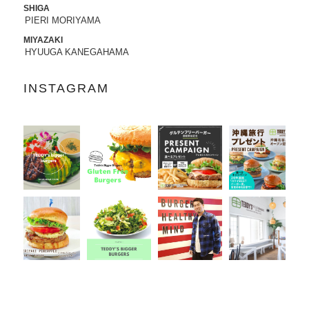
SHIGA
PIERI MORIYAMA
2022.07.21
8/3から8/8まで、京都タカシマヤに、TED
MIYAZAKI
DY'S BIGGER BURGERSが期間限定でO
HYUUGA KANEGAHAMA
PENします。
INSTAGRAM
2022.06.28
7/13-7/18まで、阪急うめだ本店に、TEDD
Y'S BIGGER BURGERSが期間限定でOP
ENします。
2022.06.09
6/10（金）より、
ユニクロ原宿店アニ
バーサリー企画
に、コラボTシャツ発売、
ハワイ抽選会への商品提供にて参加いた
します。
詳しくはこちら
2022.05.27
6/7より、ジェイアール名古屋タカシマヤ
に、TEDDY'S BIGGER BURGERSが期間
限定でOPENします。