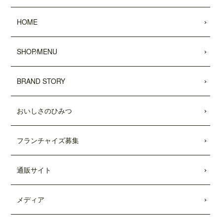
2022.05.25
HOME
昭文社 国内観光旅行情報サイト『MAPPL
Eトラベルガイド』 に、原宿表参道店が
掲載されました。
SHOP⁄MENU
2022.05.20
日頃より、テディーズビガーバーガーを
BRAND STORY
ご利用いただき、誠にありがとうござい
ます。
おいしさのひみつ
世界的な物流網の混乱により、ポテトの
輸入遅延が発生しております。当面の
間、従来のポテトを代替えのポテトに変
フランチャイズ募集
更させていただきます。ご利用のお客様
には大変ご不便をおかけいたしますが、
何卒ご了承の程、よろしくお願い申し上
通販サイト
げます。
2022.04.04
メディア
「東京カレンダー」2022年5月号
に、中目
黒店の
「5倍激辛バーガー」
が掲載されま