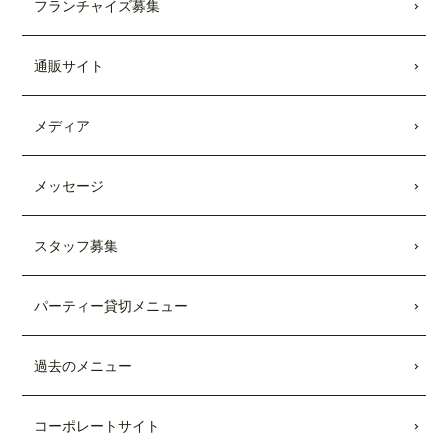
フランチャイズ募集
キッチンカー出張受付開始
しました。
2021.08.28
通販サイト
Showroomのコラボメニューが発売されま
した。
メディア
2021.01.25
TBSテレビ「
Nスタ
」にて、TEDDY'S BI
GGER BURGERSの「
メガモンスター
メッセージ
バーガー宅配セット
」が紹介されまし
た。
スタッフ募集
2021.01.22
日本テレビ「
every.
」にて、TEDDY'S BI
パーティー貸切メニュー
GGER BURGERSの「
メガモンスター
バーガー宅配セット
」が紹介されまし
た。
過去のメニュー
2020.08.26
TBSテレビ「
Nスタ
」にて、TEDDY'S BI
コーポレートサイト
GGER BURGERSが紹介されました。