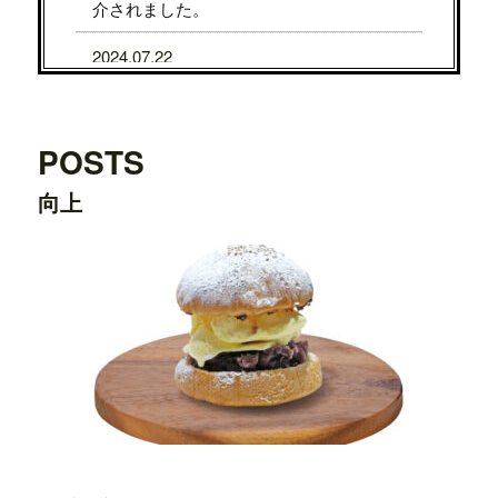
介されました。
2024.07.22
7/31から8/5まで、京都タカシマヤに、TE
DDY'S BIGGER BURGERSが期間限定で
OPENします。
POSTS
2024.07.22
向上
7/24から7/29まで、大阪タカシマヤに、T
EDDY'S BIGGER BURGERSが期間限定
でOPENします。
2024.03.20
横浜ワールドポーターズ店がプレオープ
ンしました。
2023.08.09
日之出出版「
Fine 2023年9月号
」にて、
テ
ディーズビガーバーガー原宿表参道店
が
紹介されました。