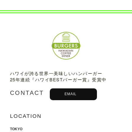
2022.07.21
8/3から8/8まで、京都タカシマヤに、TED
DY'S BIGGER BURGERSが期間限定でO
PENします。
2022.06.28
7/13-7/18まで、阪急うめだ本店に、TEDD
Y'S BIGGER BURGERSが期間限定でOP
ENします。
2022.06.09
ハワイが誇る世界一美味しいハンバーガー
6/10（金）より、
ユニクロ原宿店アニ
25年連続『ハワイBESTバーガー賞』受賞中
バーサリー企画
に、コラボTシャツ発売、
ハワイ抽選会への商品提供にて参加いた
CONTACT
EMAIL
します。
詳しくはこちら
2022.05.27
LOCATION
6/7より、ジェイアール名古屋タカシマヤ
に、TEDDY'S BIGGER BURGERSが期間
限定でOPENします。
TOKYO