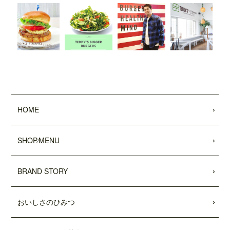
した。
2022.01.28
「わんことワクワク旅行'22〜'23 (COSMI
C MOOK)」
に、
「テディーズビガーバー
ガー原宿表参道店」
が掲載されました。
2021.12.03
11/26付「
リビング新聞
」および「
リビン
グ千葉Web
」にて、テディーズビガー
HOME
バーガー千葉ユニモちはら台店が紹介さ
れました。
SHOP⁄MENU
2021.11.27
中目黒店がプレオープンしました。
BRAND STORY
2021.10.15
市原ユニモちはら台店がプレオープンし
おいしさのひみつ
ました。
2021.10.11