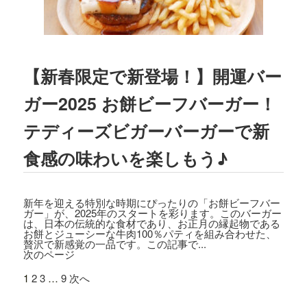
2023.03.01
TBSテレビ
「プチブランチ」
にて、
TED
DY'S BIGGER BURGERS表参道店
が紹介
されました。
【新春限定で新登場！】開運バー
2022.09.21
ガー2025 お餅ビーフバーガー！
主婦と生活社「
JUNON 2022年11月号
」
にて、TEDDY'S BIGGER BURGERSの
テディーズビガーバーガーで新
「メガモンスターバーガー」など
が紹介
食感の味わいを楽しもう♪
されました。
2022.09.13
日之出出版「
Fine 2022年10月号
」にて、
新年を迎える特別な時期にぴったりの「お餅ビーフバー
テディーズビガーバーガー原宿表参道店
ガー」が、2025年のスタートを彩ります。このバーガー
は、日本の伝統的な食材であり、お正月の縁起物である
が紹介されました。
お餅とジューシーな牛肉100％パティを組み合わせた、
贅沢で新感覚の一品です。この記事で...
次のページ
2022.09.02
9/7から9/12まで、大丸札幌店＜アロ！ハ
1
2
3
…
9
次へ
ワイ！モール＞に、TEDDY'S BIGGER B
URGERSが期間限定でOPENします。