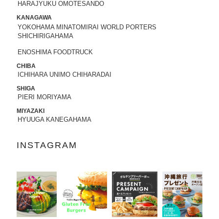
HARAJYUKU OMOTESANDO
2022.05.25
KANAGAWA
昭文社 国内観光旅行情報サイト『MAPPL
YOKOHAMA MINATOMIRAI WORLD PORTERS
SHICHIRIGAHAMA
Eトラベルガイド』 に、原宿表参道店が
掲載されました。
ENOSHIMA FOODTRUCK
CHIBA
2022.05.20
ICHIHARA UNIMO CHIHARADAI
日頃より、テディーズビガーバーガーを
ご利用いただき、誠にありがとうござい
SHIGA
PIERI MORIYAMA
ます。
世界的な物流網の混乱により、ポテトの
MIYAZAKI
輸入遅延が発生しております。当面の
HYUUGA KANEGAHAMA
間、従来のポテトを代替えのポテトに変
更させていただきます。ご利用のお客様
INSTAGRAM
には大変ご不便をおかけいたしますが、
何卒ご了承の程、よろしくお願い申し上
げます。
2022.04.04
「東京カレンダー」2022年5月号
に、中目
黒店の
「5倍激辛バーガー」
が掲載されま