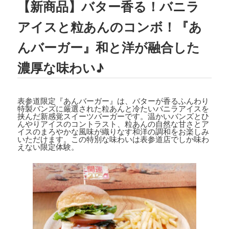
【新商品】バター香る！バニラ
2023.08.02
TBSテレビ
「ラヴィット!」
にて、TEDD
アイスと粒あんのコンボ！『あ
Y'S BIGGER BURGERS表参道店の「
ギ
ガモンスターバーガー
」が紹介されまし
んバーガー』和と洋が融合した
た。
濃厚な味わい♪
2023.07.15
文藝春秋「
CREA 2023年夏号
」にて、TE
DDY'S BIGGER BURGERSの「
メガモン
表参道限定『あんバーガー』は、バターが香るふんわり
スターバーガー宅配セット
」が紹介され
特製バンズに厳選された粒あんと冷たいバニラアイスを
ました。
挟んだ新感覚スイーツバーガーです。温かいバンズとひ
んやりアイスのコントラスト、粒あんの自然な甘さとア
イスのまろやかな風味が織りなす和洋の調和をお楽しみ
2023.07.07
いただけます。この特別な味わいは表参道店でしか味わ
えない限定体験。
集英社「
メンズノンノ ８・９月合併号
」
にて、
テディーズビガーバーガー原宿表
参道店
が紹介されました。
2023.06.22
フジテレビ
「VS魂」
にて、
TEDDY'S BIG
GER BURGERS表参道店の「ギガモンス
ターバーガー」
が紹介されました。