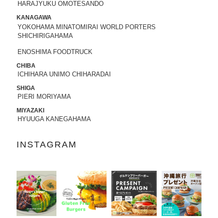
HARAJYUKU OMOTESANDO
2022.05.25
KANAGAWA
昭文社 国内観光旅行情報サイト『MAPPL
YOKOHAMA MINATOMIRAI WORLD PORTERS
SHICHIRIGAHAMA
Eトラベルガイド』 に、原宿表参道店が
掲載されました。
ENOSHIMA FOODTRUCK
CHIBA
2022.05.20
ICHIHARA UNIMO CHIHARADAI
日頃より、テディーズビガーバーガーを
ご利用いただき、誠にありがとうござい
SHIGA
PIERI MORIYAMA
ます。
世界的な物流網の混乱により、ポテトの
MIYAZAKI
輸入遅延が発生しております。当面の
HYUUGA KANEGAHAMA
間、従来のポテトを代替えのポテトに変
更させていただきます。ご利用のお客様
INSTAGRAM
には大変ご不便をおかけいたしますが、
何卒ご了承の程、よろしくお願い申し上
げます。
2022.04.04
「東京カレンダー」2022年5月号
に、中目
黒店の
「5倍激辛バーガー」
が掲載されま