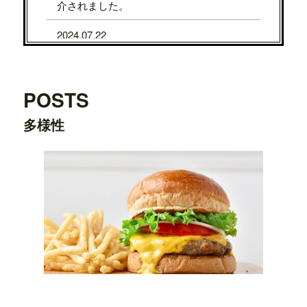
介されました。
2024.07.22
7/31から8/5まで、京都タカシマヤに、TE
DDY'S BIGGER BURGERSが期間限定で
OPENします。
POSTS
2024.07.22
多様性
7/24から7/29まで、大阪タカシマヤに、T
EDDY'S BIGGER BURGERSが期間限定
でOPENします。
2024.03.20
横浜ワールドポーターズ店がプレオープ
ンしました。
2023.08.09
日之出出版「
Fine 2023年9月号
」にて、
テ
ディーズビガーバーガー原宿表参道店
が
紹介されました。