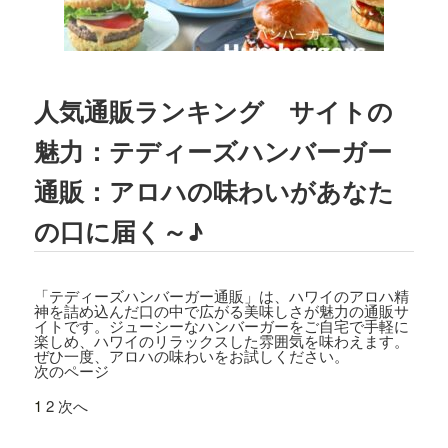
2023.03.01
TBSテレビ
「プチブランチ」
にて、
TED
DY'S BIGGER BURGERS表参道店
が紹介
されました。
人気通販ランキング サイトの
2022.09.21
魅力：テディーズハンバーガー
主婦と生活社「
JUNON 2022年11月号
」
にて、TEDDY'S BIGGER BURGERSの
通販：アロハの味わいがあなた
「メガモンスターバーガー」など
が紹介
の口に届く～♪
されました。
2022.09.13
日之出出版「
Fine 2022年10月号
」にて、
「テディーズハンバーガー通販」は、ハワイのアロハ精
テディーズビガーバーガー原宿表参道店
神を詰め込んだ口の中で広がる美味しさが魅力の通販サ
イトです。ジューシーなハンバーガーをご自宅で手軽に
が紹介されました。
楽しめ、ハワイのリラックスした雰囲気を味わえます。
ぜひ一度、アロハの味わいをお試しください。
次のページ
2022.09.02
9/7から9/12まで、大丸札幌店＜アロ！ハ
1
2
次へ
ワイ！モール＞に、TEDDY'S BIGGER B
URGERSが期間限定でOPENします。