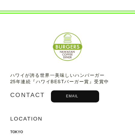
2022.07.21
8/3から8/8まで、京都タカシマヤに、TED
DY'S BIGGER BURGERSが期間限定でO
PENします。
2022.06.28
7/13-7/18まで、阪急うめだ本店に、TEDD
Y'S BIGGER BURGERSが期間限定でOP
ENします。
2022.06.09
ハワイが誇る世界一美味しいハンバーガー
6/10（金）より、
ユニクロ原宿店アニ
25年連続『ハワイBESTバーガー賞』受賞中
バーサリー企画
に、コラボTシャツ発売、
ハワイ抽選会への商品提供にて参加いた
CONTACT
EMAIL
します。
詳しくはこちら
2022.05.27
LOCATION
6/7より、ジェイアール名古屋タカシマヤ
に、TEDDY'S BIGGER BURGERSが期間
限定でOPENします。
TOKYO