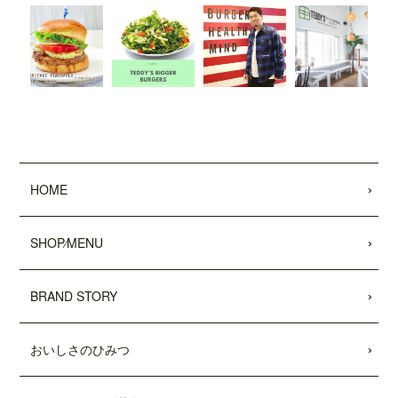
した。
2022.01.28
「わんことワクワク旅行'22〜'23 (COSMI
C MOOK)」
に、
「テディーズビガーバー
ガー原宿表参道店」
が掲載されました。
2021.12.03
11/26付「
リビング新聞
」および「
リビン
グ千葉Web
」にて、テディーズビガー
HOME
バーガー千葉ユニモちはら台店が紹介さ
れました。
SHOP⁄MENU
2021.11.27
中目黒店がプレオープンしました。
BRAND STORY
2021.10.15
市原ユニモちはら台店がプレオープンし
おいしさのひみつ
ました。
2021.10.11