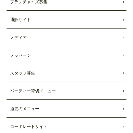
フランチャイズ募集
キッチンカー出張受付開始
しました。
2021.08.28
通販サイト
Showroomのコラボメニューが発売されま
した。
メディア
2021.01.25
TBSテレビ「
Nスタ
」にて、TEDDY'S BI
GGER BURGERSの「
メガモンスター
メッセージ
バーガー宅配セット
」が紹介されまし
た。
スタッフ募集
2021.01.22
日本テレビ「
every.
」にて、TEDDY'S BI
パーティー貸切メニュー
GGER BURGERSの「
メガモンスター
バーガー宅配セット
」が紹介されまし
た。
過去のメニュー
2020.08.26
TBSテレビ「
Nスタ
」にて、TEDDY'S BI
コーポレートサイト
GGER BURGERSが紹介されました。