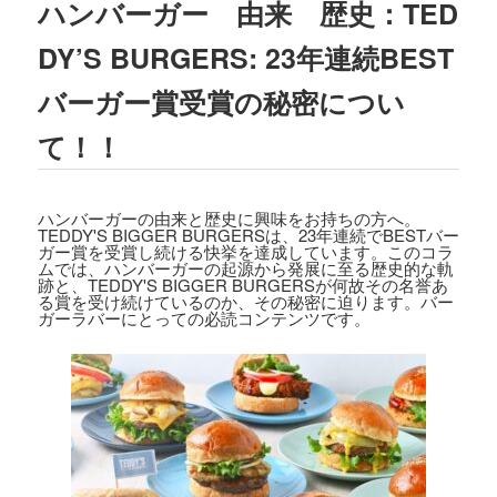
ハンバーガー 由来 歴史：TED
2023.08.02
TBSテレビ
「ラヴィット!」
にて、TEDD
DY’S BURGERS: 23年連続BEST
Y'S BIGGER BURGERS表参道店の「
ギ
ガモンスターバーガー
」が紹介されまし
バーガー賞受賞の秘密につい
た。
て！！
2023.07.15
文藝春秋「
CREA 2023年夏号
」にて、TE
DDY'S BIGGER BURGERSの「
メガモン
ハンバーガーの由来と歴史に興味をお持ちの方へ。
スターバーガー宅配セット
」が紹介され
TEDDY'S BIGGER BURGERSは、23年連続でBESTバー
ました。
ガー賞を受賞し続ける快挙を達成しています。このコラ
ムでは、ハンバーガーの起源から発展に至る歴史的な軌
跡と、TEDDY'S BIGGER BURGERSが何故その名誉あ
2023.07.07
る賞を受け続けているのか、その秘密に迫ります。バー
ガーラバーにとっての必読コンテンツです。
集英社「
メンズノンノ ８・９月合併号
」
にて、
テディーズビガーバーガー原宿表
参道店
が紹介されました。
2023.06.22
フジテレビ
「VS魂」
にて、
TEDDY'S BIG
GER BURGERS表参道店の「ギガモンス
ターバーガー」
が紹介されました。