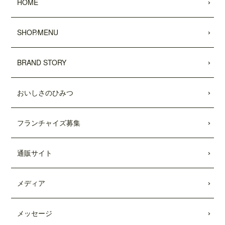
HOME
2022.05.25
昭文社 国内観光旅行情報サイト『MAPPL
SHOP⁄MENU
Eトラベルガイド』 に、原宿表参道店が
掲載されました。
BRAND STORY
2022.05.20
日頃より、テディーズビガーバーガーを
ご利用いただき、誠にありがとうござい
おいしさのひみつ
ます。
世界的な物流網の混乱により、ポテトの
フランチャイズ募集
輸入遅延が発生しております。当面の
間、従来のポテトを代替えのポテトに変
更させていただきます。ご利用のお客様
通販サイト
には大変ご不便をおかけいたしますが、
何卒ご了承の程、よろしくお願い申し上
げます。
メディア
2022.04.04
「東京カレンダー」2022年5月号
に、中目
メッセージ
黒店の
「5倍激辛バーガー」
が掲載されま