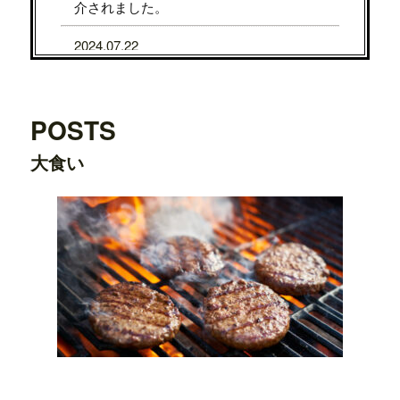
介されました。
2024.07.22
7/31から8/5まで、京都タカシマヤに、TE
DDY'S BIGGER BURGERSが期間限定で
OPENします。
POSTS
2024.07.22
大食い
7/24から7/29まで、大阪タカシマヤに、T
EDDY'S BIGGER BURGERSが期間限定
でOPENします。
2024.03.20
横浜ワールドポーターズ店がプレオープ
ンしました。
2023.08.09
日之出出版「
Fine 2023年9月号
」にて、
テ
ディーズビガーバーガー原宿表参道店
が
紹介されました。