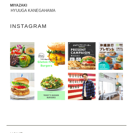
MIYAZAKI
2022.07.21
HYUUGA KANEGAHAMA
8/3から8/8まで、京都タカシマヤに、TED
DY'S BIGGER BURGERSが期間限定でO
INSTAGRAM
PENします。
2022.06.28
7/13-7/18まで、阪急うめだ本店に、TEDD
Y'S BIGGER BURGERSが期間限定でOP
ENします。
2022.06.09
6/10（金）より、
ユニクロ原宿店アニ
バーサリー企画
に、コラボTシャツ発売、
ハワイ抽選会への商品提供にて参加いた
します。
詳しくはこちら
2022.05.27
6/7より、ジェイアール名古屋タカシマヤ
に、TEDDY'S BIGGER BURGERSが期間
限定でOPENします。