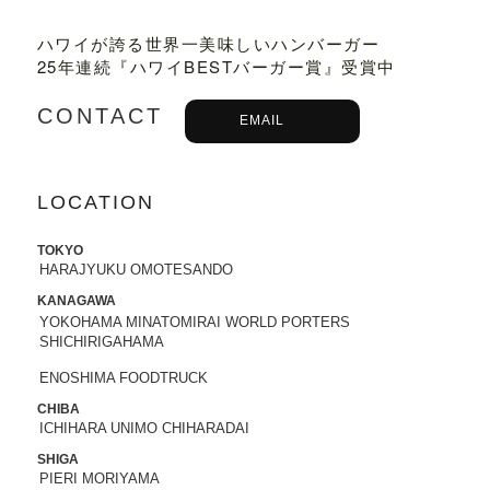
2023.03.01
ハワイが誇る世界一美味しいハンバーガー
TBSテレビ
「プチブランチ」
にて、
TED
25年連続『ハワイBESTバーガー賞』受賞中
DY'S BIGGER BURGERS表参道店
が紹介
されました。
CONTACT
EMAIL
2022.09.21
主婦と生活社「
JUNON 2022年11月号
」
にて、TEDDY'S BIGGER BURGERSの
LOCATION
「メガモンスターバーガー」など
が紹介
されました。
TOKYO
HARAJYUKU OMOTESANDO
2022.09.13
KANAGAWA
日之出出版「
Fine 2022年10月号
」にて、
YOKOHAMA MINATOMIRAI WORLD PORTERS
テディーズビガーバーガー原宿表参道店
SHICHIRIGAHAMA
が紹介されました。
ENOSHIMA FOODTRUCK
2022.09.02
CHIBA
ICHIHARA UNIMO CHIHARADAI
9/7から9/12まで、大丸札幌店＜アロ！ハ
ワイ！モール＞に、TEDDY'S BIGGER B
SHIGA
URGERSが期間限定でOPENします。
PIERI MORIYAMA