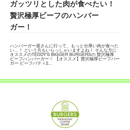
ガッツリとした肉が食べたい！
2023.08.02
TBSテレビ
「ラヴィット!」
にて、TEDD
贅沢極厚ビーフのハンバー
Y'S BIGGER BURGERS表参道店の「
ギ
ガモンスターバーガー
」が紹介されまし
ガー！
た。
2023.07.15
ハンバーガー屋さんに行って、もっと分厚い肉が食べた
文藝春秋「
CREA 2023年夏号
」にて、TE
い…！ という方もいらっしゃいますよね！ そんな方に
DDY'S BIGGER BURGERSの「
メガモン
オススメのTEDDY'S BIGGER BURGERSの 贅沢極厚
ビーフハンバーガー！ 【オススメ】贅沢極厚ビーフバー
スターバーガー宅配セット
」が紹介され
ガー ビーフパティ2...
ました。
2023.07.07
集英社「
メンズノンノ ８・９月合併号
」
にて、
テディーズビガーバーガー原宿表
参道店
が紹介されました。
2023.06.22
フジテレビ
「VS魂」
にて、
TEDDY'S BIG
GER BURGERS表参道店の「ギガモンス
ターバーガー」
が紹介されました。