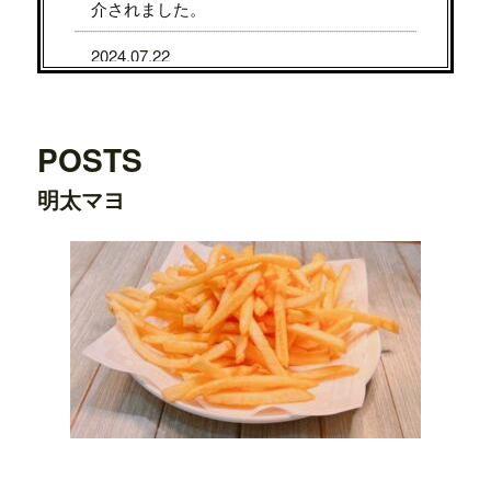
介されました。
2024.07.22
7/31から8/5まで、京都タカシマヤに、TE
DDY'S BIGGER BURGERSが期間限定で
OPENします。
POSTS
2024.07.22
明太マヨ
7/24から7/29まで、大阪タカシマヤに、T
EDDY'S BIGGER BURGERSが期間限定
でOPENします。
2024.03.20
横浜ワールドポーターズ店がプレオープ
ンしました。
2023.08.09
日之出出版「
Fine 2023年9月号
」にて、
テ
ディーズビガーバーガー原宿表参道店
が
紹介されました。