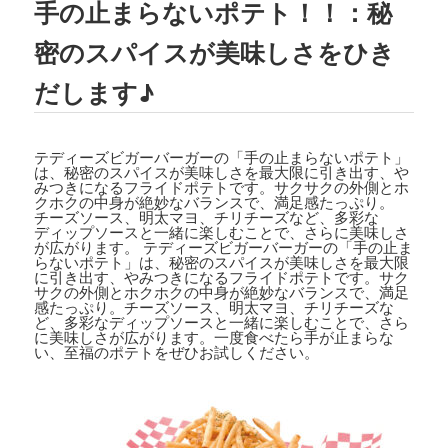
手の止まらないポテト！！：秘
2023.08.02
TBSテレビ
「ラヴィット!」
にて、TEDD
密のスパイスが美味しさをひき
Y'S BIGGER BURGERS表参道店の「
ギ
ガモンスターバーガー
」が紹介されまし
だします♪
た。
2023.07.15
テディーズビガーバーガーの「手の止まらないポテト」
文藝春秋「
CREA 2023年夏号
」にて、TE
は、秘密のスパイスが美味しさを最大限に引き出す、や
DDY'S BIGGER BURGERSの「
メガモン
みつきになるフライドポテトです。サクサクの外側とホ
クホクの中身が絶妙なバランスで、満足感たっぷり。
スターバーガー宅配セット
」が紹介され
チーズソース、明太マヨ、チリチーズなど、多彩な
ました。
ディップソースと一緒に楽しむことで、さらに美味しさ
が広がります。 テディーズビガーバーガーの「手の止ま
らないポテト」は、秘密のスパイスが美味しさを最大限
2023.07.07
に引き出す、やみつきになるフライドポテトです。サク
集英社「
メンズノンノ ８・９月合併号
」
サクの外側とホクホクの中身が絶妙なバランスで、満足
感たっぷり。チーズソース、明太マヨ、チリチーズな
にて、
テディーズビガーバーガー原宿表
ど、多彩なディップソースと一緒に楽しむことで、さら
参道店
が紹介されました。
に美味しさが広がります。一度食べたら手が止まらな
い、至福のポテトをぜひお試しください。
2023.06.22
フジテレビ
「VS魂」
にて、
TEDDY'S BIG
GER BURGERS表参道店の「ギガモンス
ターバーガー」
が紹介されました。