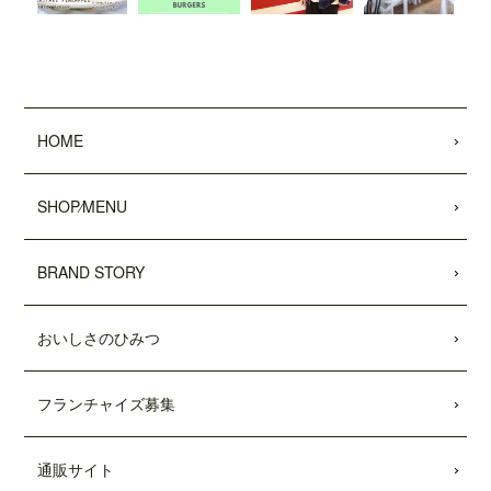
した。
2022.01.28
「わんことワクワク旅行'22〜'23 (COSMI
C MOOK)」
に、
「テディーズビガーバー
ガー原宿表参道店」
が掲載されました。
HOME
2021.12.03
11/26付「
リビング新聞
」および「
リビン
SHOP⁄MENU
グ千葉Web
」にて、テディーズビガー
バーガー千葉ユニモちはら台店が紹介さ
れました。
BRAND STORY
2021.11.27
おいしさのひみつ
中目黒店がプレオープンしました。
2021.10.15
フランチャイズ募集
市原ユニモちはら台店がプレオープンし
ました。
通販サイト
2021.10.11