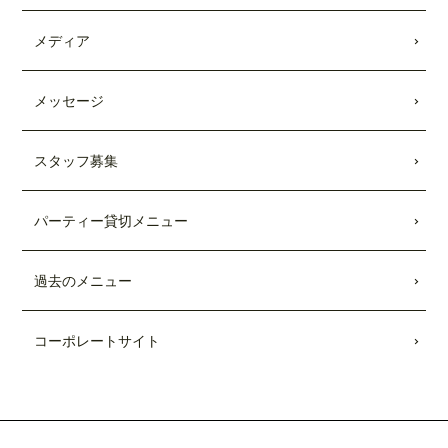
キッチンカー出張受付開始
しました。
メディア
2021.08.28
Showroomのコラボメニューが発売されま
した。
メッセージ
2021.01.25
スタッフ募集
TBSテレビ「
Nスタ
」にて、TEDDY'S BI
GGER BURGERSの「
メガモンスター
バーガー宅配セット
」が紹介されまし
パーティー貸切メニュー
た。
2021.01.22
過去のメニュー
日本テレビ「
every.
」にて、TEDDY'S BI
GGER BURGERSの「
メガモンスター
バーガー宅配セット
」が紹介されまし
コーポレートサイト
た。
2020.08.26
TBSテレビ「
Nスタ
」にて、TEDDY'S BI
GGER BURGERSが紹介されました。