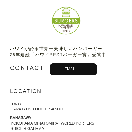
2022.07.21
8/3から8/8まで、京都タカシマヤに、TED
DY'S BIGGER BURGERSが期間限定でO
PENします。
2022.06.28
7/13-7/18まで、阪急うめだ本店に、TEDD
ハワイが誇る世界一美味しいハンバーガー
Y'S BIGGER BURGERSが期間限定でOP
25年連続『ハワイBESTバーガー賞』受賞中
ENします。
CONTACT
EMAIL
2022.06.09
6/10（金）より、
ユニクロ原宿店アニ
バーサリー企画
に、コラボTシャツ発売、
LOCATION
ハワイ抽選会への商品提供にて参加いた
します。
詳しくはこちら
TOKYO
HARAJYUKU OMOTESANDO
2022.05.27
6/7より、ジェイアール名古屋タカシマヤ
KANAGAWA
に、TEDDY'S BIGGER BURGERSが期間
YOKOHAMA MINATOMIRAI WORLD PORTERS
限定でOPENします。
SHICHIRIGAHAMA