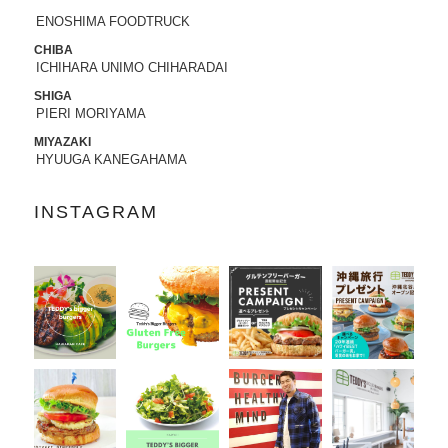
ENOSHIMA FOODTRUCK
2022.05.25
CHIBA
昭文社 国内観光旅行情報サイト『MAPPL
ICHIHARA UNIMO CHIHARADAI
Eトラベルガイド』 に、原宿表参道店が
掲載されました。
SHIGA
PIERI MORIYAMA
2022.05.20
MIYAZAKI
HYUUGA KANEGAHAMA
日頃より、テディーズビガーバーガーを
ご利用いただき、誠にありがとうござい
ます。
INSTAGRAM
世界的な物流網の混乱により、ポテトの
輸入遅延が発生しております。当面の
間、従来のポテトを代替えのポテトに変
更させていただきます。ご利用のお客様
には大変ご不便をおかけいたしますが、
何卒ご了承の程、よろしくお願い申し上
げます。
2022.04.04
「東京カレンダー」2022年5月号
に、中目
黒店の
「5倍激辛バーガー」
が掲載されま