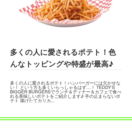
2023.03.01
TBSテレビ
「プチブランチ」
にて、
TED
DY'S BIGGER BURGERS表参道店
が紹介
されました。
2022.09.21
主婦と生活社「
JUNON 2022年11月号
」
多くの人に愛されるポテト！色
にて、TEDDY'S BIGGER BURGERSの
「メガモンスターバーガー」など
が紹介
んなトッピングや特盛が最高♪
されました。
2022.09.13
多くの人に愛されるポテト！ハンバーガーには欠かせな
日之出出版「
Fine 2022年10月号
」にて、
い！ という方も多くいらっしゃるはず…！ TEDDY’S
テディーズビガーバーガー原宿表参道店
BIGGER BURGERSでランチ＆ディナー＆カフェで食べ
れる美味しいポテトをご紹介します♪ 手の止まらないポ
が紹介されました。
テト 揚げたてカリカ...
2022.09.02
9/7から9/12まで、大丸札幌店＜アロ！ハ
ワイ！モール＞に、TEDDY'S BIGGER B
URGERSが期間限定でOPENします。