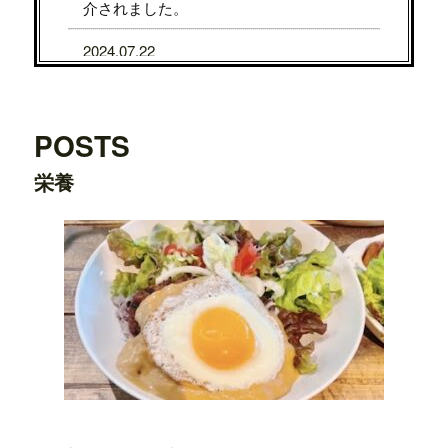
介されました。
2024.07.22
7/31から8/5まで、京都タカシマヤに、TE
DDY'S BIGGER BURGERSが期間限定で
OPENします。
POSTS
2024.07.22
栄養
7/24から7/29まで、大阪タカシマヤに、T
EDDY'S BIGGER BURGERSが期間限定
でOPENします。
2024.03.20
横浜ワールドポーターズ店がプレオープ
ンしました。
2023.08.09
日之出出版「
Fine 2023年9月号
」にて、
テ
ディーズビガーバーガー原宿表参道店
が
紹介されました。