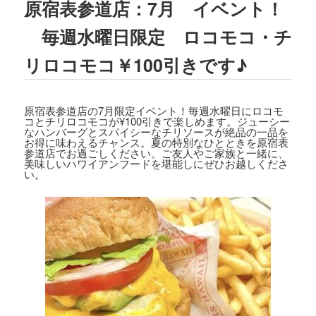
原宿表参道店：7月 イベント！
2023.08.02
TBSテレビ
「ラヴィット!」
にて、TEDD
毎週水曜日限定 ロコモコ・チ
Y'S BIGGER BURGERS表参道店の「
ギ
ガモンスターバーガー
」が紹介されまし
リロコモコ￥100引きです♪
た。
2023.07.15
原宿表参道店の7月限定イベント！毎週水曜日にロコモ
文藝春秋「
CREA 2023年夏号
」にて、TE
コとチリロコモコが¥100引きで楽しめます。ジューシー
DDY'S BIGGER BURGERSの「
メガモン
なハンバーグとスパイシーなチリソースが絶品の一品を
お得に味わえるチャンス。夏の特別なひとときを原宿表
スターバーガー宅配セット
」が紹介され
参道店でお過ごしください。ご友人やご家族と一緒に、
ました。
美味しいハワイアンフードを堪能しにぜひお越しくださ
い。
2023.07.07
集英社「
メンズノンノ ８・９月合併号
」
にて、
テディーズビガーバーガー原宿表
参道店
が紹介されました。
2023.06.22
フジテレビ
「VS魂」
にて、
TEDDY'S BIG
GER BURGERS表参道店の「ギガモンス
ターバーガー」
が紹介されました。