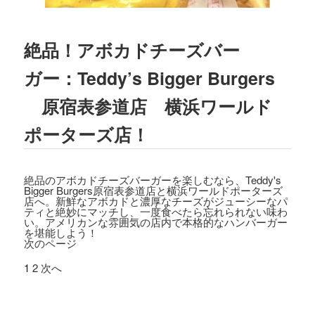
2023.03.01
TBSテレビ
「プチブランチ」
にて、
TED
絶品！アボカドチーズバー
DY'S BIGGER BURGERS表参道店
が紹介
されました。
ガー：Teddy’s Bigger Burgers
2022.09.21
原宿表参道店 横浜ワールド
主婦と生活社「
JUNON 2022年11月号
」
にて、TEDDY'S BIGGER BURGERSの
ポーターズ店！
「メガモンスターバーガー」など
が紹介
されました。
絶品のアボカドチーズバーガーを楽しむなら、Teddy's
2022.09.13
Bigger Burgers原宿表参道店と横浜ワールドポーターズ
店へ。新鮮なアボカドと濃厚なチーズがジューシーなパ
日之出出版「
Fine 2022年10月号
」にて、
ティと絶妙にマッチし、一度食べたら忘れられない味わ
テディーズビガーバーガー原宿表参道店
い。アメリカンな雰囲気の店内で本格的なハンバーガー
を堪能しよう！
が紹介されました。
次のページ
2022.09.02
1
2
次へ
9/7から9/12まで、大丸札幌店＜アロ！ハ
ワイ！モール＞に、TEDDY'S BIGGER B
URGERSが期間限定でOPENします。