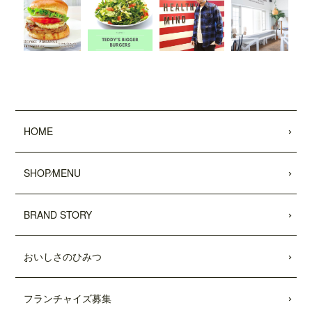
した。
2022.01.28
「わんことワクワク旅行'22〜'23 (COSMI
C MOOK)」
に、
「テディーズビガーバー
ガー原宿表参道店」
が掲載されました。
2021.12.03
11/26付「
リビング新聞
」および「
リビン
HOME
グ千葉Web
」にて、テディーズビガー
バーガー千葉ユニモちはら台店が紹介さ
れました。
SHOP⁄MENU
2021.11.27
BRAND STORY
中目黒店がプレオープンしました。
2021.10.15
おいしさのひみつ
市原ユニモちはら台店がプレオープンし
ました。
フランチャイズ募集
2021.10.11