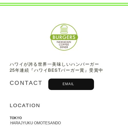
2022.07.21
8/3から8/8まで、京都タカシマヤに、TED
DY'S BIGGER BURGERSが期間限定でO
PENします。
2022.06.28
7/13-7/18まで、阪急うめだ本店に、TEDD
Y'S BIGGER BURGERSが期間限定でOP
ENします。
ハワイが誇る世界一美味しいハンバーガー
25年連続『ハワイBESTバーガー賞』受賞中
2022.06.09
6/10（金）より、
ユニクロ原宿店アニ
CONTACT
バーサリー企画
に、コラボTシャツ発売、
EMAIL
ハワイ抽選会への商品提供にて参加いた
します。
詳しくはこちら
LOCATION
2022.05.27
6/7より、ジェイアール名古屋タカシマヤ
TOKYO
に、TEDDY'S BIGGER BURGERSが期間
HARAJYUKU OMOTESANDO
限定でOPENします。