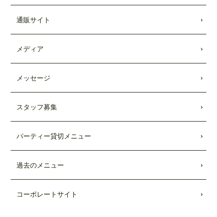
キッチンカー出張受付開始
しました。
通販サイト
2021.08.28
Showroomのコラボメニューが発売されま
した。
メディア
2021.01.25
メッセージ
TBSテレビ「
Nスタ
」にて、TEDDY'S BI
GGER BURGERSの「
メガモンスター
バーガー宅配セット
」が紹介されまし
スタッフ募集
た。
2021.01.22
パーティー貸切メニュー
日本テレビ「
every.
」にて、TEDDY'S BI
GGER BURGERSの「
メガモンスター
バーガー宅配セット
」が紹介されまし
過去のメニュー
た。
2020.08.26
コーポレートサイト
TBSテレビ「
Nスタ
」にて、TEDDY'S BI
GGER BURGERSが紹介されました。