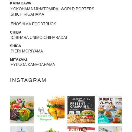
KANAGAWA
YOKOHAMA MINATOMIRAI WORLD PORTERS
2022.05.25
SHICHIRIGAHAMA
昭文社 国内観光旅行情報サイト『MAPPL
Eトラベルガイド』 に、原宿表参道店が
ENOSHIMA FOODTRUCK
掲載されました。
CHIBA
ICHIHARA UNIMO CHIHARADAI
2022.05.20
SHIGA
日頃より、テディーズビガーバーガーを
PIERI MORIYAMA
ご利用いただき、誠にありがとうござい
ます。
MIYAZAKI
HYUUGA KANEGAHAMA
世界的な物流網の混乱により、ポテトの
輸入遅延が発生しております。当面の
間、従来のポテトを代替えのポテトに変
INSTAGRAM
更させていただきます。ご利用のお客様
には大変ご不便をおかけいたしますが、
何卒ご了承の程、よろしくお願い申し上
げます。
2022.04.04
「東京カレンダー」2022年5月号
に、中目
黒店の
「5倍激辛バーガー」
が掲載されま