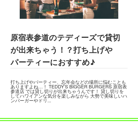
2023.03.01
TBSテレビ
「プチブランチ」
にて、
TED
DY'S BIGGER BURGERS表参道店
が紹介
されました。
原宿表参道のテディーズで貸切
2022.09.21
が出来ちゃう！？打ち上げや
主婦と生活社「
JUNON 2022年11月号
」
にて、TEDDY'S BIGGER BURGERSの
パーティーにおすすめ♪
「メガモンスターバーガー」など
が紹介
されました。
打ち上げやパーティー、忘年会などの場所に悩むことも
2022.09.13
ありますよね…！ TEDDY’S BIGGER BURGERS 原宿表
日之出出版「
Fine 2022年10月号
」にて、
参道店 では貸し切りが出来ちゃうんです！ 貸し切りを
テディーズビガーバーガー原宿表参道店
してハワイアンな気分を楽しみながら 大勢で美味しいハ
ンバーガーやドリ...
が紹介されました。
2022.09.02
9/7から9/12まで、大丸札幌店＜アロ！ハ
ワイ！モール＞に、TEDDY'S BIGGER B
URGERSが期間限定でOPENします。