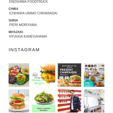
ENOSHIMA FOODTRUCK
2022.05.25
CHIBA
ICHIHARA UNIMO CHIHARADAI
昭文社 国内観光旅行情報サイト『MAPPL
Eトラベルガイド』 に、原宿表参道店が
SHIGA
掲載されました。
PIERI MORIYAMA
MIYAZAKI
2022.05.20
HYUUGA KANEGAHAMA
日頃より、テディーズビガーバーガーを
ご利用いただき、誠にありがとうござい
INSTAGRAM
ます。
世界的な物流網の混乱により、ポテトの
輸入遅延が発生しております。当面の
間、従来のポテトを代替えのポテトに変
更させていただきます。ご利用のお客様
には大変ご不便をおかけいたしますが、
何卒ご了承の程、よろしくお願い申し上
げます。
2022.04.04
「東京カレンダー」2022年5月号
に、中目
黒店の
「5倍激辛バーガー」
が掲載されま