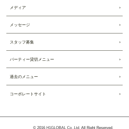
キッチンカー出張受付開始
しました。
メディア
2021.08.28
Showroomのコラボメニューが発売されま
メッセージ
した。
2021.01.25
スタッフ募集
TBSテレビ「
Nスタ
」にて、TEDDY'S BI
GGER BURGERSの「
メガモンスター
パーティー貸切メニュー
バーガー宅配セット
」が紹介されまし
た。
過去のメニュー
2021.01.22
日本テレビ「
every.
」にて、TEDDY'S BI
GGER BURGERSの「
メガモンスター
コーポレートサイト
バーガー宅配セット
」が紹介されまし
た。
2020.08.26
TBSテレビ「
Nスタ
」にて、TEDDY'S BI
GGER BURGERSが紹介されました。
© 2016
H1GLOBAL Co.,Ltd.
All Right Reserved.