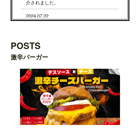
介されました。
2024.07.22
7/31から8/5まで、京都タカシマヤに、TE
DDY'S BIGGER BURGERSが期間限定で
OPENします。
POSTS
2024.07.22
激辛バーガー
7/24から7/29まで、大阪タカシマヤに、T
EDDY'S BIGGER BURGERSが期間限定
でOPENします。
2024.03.20
横浜ワールドポーターズ店がプレオープ
ンしました。
2023.08.09
日之出出版「
Fine 2023年9月号
」にて、
テ
ディーズビガーバーガー原宿表参道店
が
紹介されました。