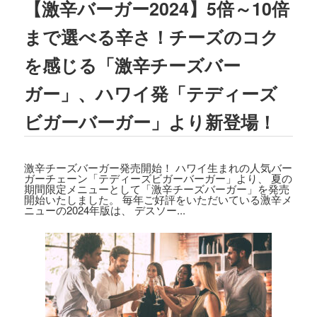
【激辛バーガー2024】5倍～10倍
2023.08.02
TBSテレビ
「ラヴィット!」
にて、TEDD
まで選べる辛さ！チーズのコク
Y'S BIGGER BURGERS表参道店の「
ギ
ガモンスターバーガー
」が紹介されまし
を感じる「激辛チーズバー
た。
ガー」、ハワイ発「テディーズ
2023.07.15
文藝春秋「
CREA 2023年夏号
」にて、TE
ビガーバーガー」より新登場！
DDY'S BIGGER BURGERSの「
メガモン
スターバーガー宅配セット
」が紹介され
ました。
激辛チーズバーガー発売開始！ ハワイ生まれの人気バー
ガーチェーン「テディーズビガーバーガー」より、 夏の
2023.07.07
期間限定メニューとして「激辛チーズバーガー」を発売
開始いたしました。 毎年ご好評をいただいている激辛メ
集英社「
メンズノンノ ８・９月合併号
」
ニューの2024年版は、 デスソー...
にて、
テディーズビガーバーガー原宿表
参道店
が紹介されました。
2023.06.22
フジテレビ
「VS魂」
にて、
TEDDY'S BIG
GER BURGERS表参道店の「ギガモンス
ターバーガー」
が紹介されました。