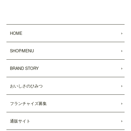
した。
2022.01.28
「わんことワクワク旅行'22〜'23 (COSMI
C MOOK)」
に、
「テディーズビガーバー
HOME
ガー原宿表参道店」
が掲載されました。
2021.12.03
SHOP⁄MENU
11/26付「
リビング新聞
」および「
リビン
グ千葉Web
」にて、テディーズビガー
バーガー千葉ユニモちはら台店が紹介さ
BRAND STORY
れました。
2021.11.27
おいしさのひみつ
中目黒店がプレオープンしました。
2021.10.15
フランチャイズ募集
市原ユニモちはら台店がプレオープンし
ました。
通販サイト
2021.10.11