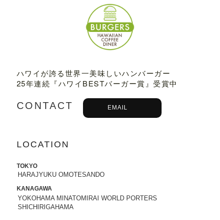
2022.07.21
8/3から8/8まで、京都タカシマヤに、TED
DY'S BIGGER BURGERSが期間限定でO
PENします。
2022.06.28
ハワイが誇る世界一美味しいハンバーガー
7/13-7/18まで、阪急うめだ本店に、TEDD
25年連続『ハワイBESTバーガー賞』受賞中
Y'S BIGGER BURGERSが期間限定でOP
ENします。
CONTACT
EMAIL
2022.06.09
6/10（金）より、
ユニクロ原宿店アニ
バーサリー企画
に、コラボTシャツ発売、
LOCATION
ハワイ抽選会への商品提供にて参加いた
します。
詳しくはこちら
TOKYO
HARAJYUKU OMOTESANDO
2022.05.27
KANAGAWA
6/7より、ジェイアール名古屋タカシマヤ
YOKOHAMA MINATOMIRAI WORLD PORTERS
に、TEDDY'S BIGGER BURGERSが期間
SHICHIRIGAHAMA
限定でOPENします。