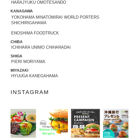
HARAJYUKU OMOTESANDO
2022.05.25
KANAGAWA
昭文社 国内観光旅行情報サイト『MAPPL
YOKOHAMA MINATOMIRAI WORLD PORTERS
SHICHIRIGAHAMA
Eトラベルガイド』 に、原宿表参道店が
掲載されました。
ENOSHIMA FOODTRUCK
CHIBA
2022.05.20
ICHIHARA UNIMO CHIHARADAI
日頃より、テディーズビガーバーガーを
ご利用いただき、誠にありがとうござい
SHIGA
PIERI MORIYAMA
ます。
世界的な物流網の混乱により、ポテトの
MIYAZAKI
輸入遅延が発生しております。当面の
HYUUGA KANEGAHAMA
間、従来のポテトを代替えのポテトに変
更させていただきます。ご利用のお客様
INSTAGRAM
には大変ご不便をおかけいたしますが、
何卒ご了承の程、よろしくお願い申し上
げます。
2022.04.04
「東京カレンダー」2022年5月号
に、中目
黒店の
「5倍激辛バーガー」
が掲載されま