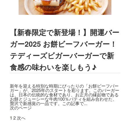
2023.03.01
TBSテレビ
「プチブランチ」
にて、
TED
DY'S BIGGER BURGERS表参道店
が紹介
されました。
【新春限定で新登場！】開運バー
2022.09.21
ガー2025 お餅ビーフバーガー！
主婦と生活社「
JUNON 2022年11月号
」
にて、TEDDY'S BIGGER BURGERSの
テディーズビガーバーガーで新
「メガモンスターバーガー」など
が紹介
食感の味わいを楽しもう♪
されました。
2022.09.13
日之出出版「
Fine 2022年10月号
」にて、
新年を迎える特別な時期にぴったりの「お餅ビーフバー
テディーズビガーバーガー原宿表参道店
ガー」が、2025年のスタートを彩ります。このバーガー
は、日本の伝統的な食材であり、お正月の縁起物である
が紹介されました。
お餅とジューシーな牛肉100％パティを組み合わせた、
贅沢で新感覚の一品です。この記事で...
次のページ
2022.09.02
9/7から9/12まで、大丸札幌店＜アロ！ハ
1
2
次へ
ワイ！モール＞に、TEDDY'S BIGGER B
URGERSが期間限定でOPENします。