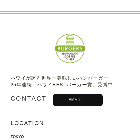
2022.07.21
8/3から8/8まで、京都タカシマヤに、TED
DY'S BIGGER BURGERSが期間限定でO
PENします。
2022.06.28
7/13-7/18まで、阪急うめだ本店に、TEDD
Y'S BIGGER BURGERSが期間限定でOP
ENします。
2022.06.09
ハワイが誇る世界一美味しいハンバーガー
6/10（金）より、
ユニクロ原宿店アニ
25年連続『ハワイBESTバーガー賞』受賞中
バーサリー企画
に、コラボTシャツ発売、
ハワイ抽選会への商品提供にて参加いた
CONTACT
EMAIL
します。
詳しくはこちら
2022.05.27
LOCATION
6/7より、ジェイアール名古屋タカシマヤ
に、TEDDY'S BIGGER BURGERSが期間
限定でOPENします。
TOKYO