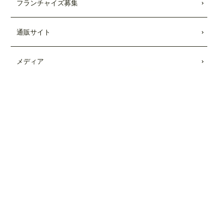
フランチャイズ募集
キッチンカー出張受付開始
しました。
2021.08.28
通販サイト
Showroomのコラボメニューが発売されま
した。
メディア
2021.01.25
TBSテレビ「
Nスタ
」にて、TEDDY'S BI
GGER BURGERSの「
メガモンスター
メッセージ
バーガー宅配セット
」が紹介されまし
た。
TOP
NETSHOP
SHOP⁄MENU
INSTA
スタッフ募集
2021.01.22
日本テレビ「
every.
」にて、TEDDY'S BI
パーティー貸切メニュー
GGER BURGERSの「
メガモンスター
バーガー宅配セット
」が紹介されまし
た。
過去のメニュー
2020.08.26
TBSテレビ「
Nスタ
」にて、TEDDY'S BI
コーポレートサイト
GGER BURGERSが紹介されました。