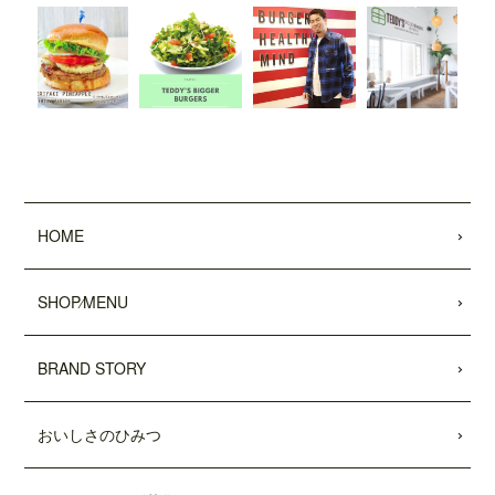
した。
2022.01.28
「わんことワクワク旅行'22〜'23 (COSMI
C MOOK)」
に、
「テディーズビガーバー
ガー原宿表参道店」
が掲載されました。
2021.12.03
11/26付「
リビング新聞
」および「
リビン
グ千葉Web
」にて、テディーズビガー
HOME
バーガー千葉ユニモちはら台店が紹介さ
れました。
SHOP⁄MENU
2021.11.27
中目黒店がプレオープンしました。
BRAND STORY
2021.10.15
市原ユニモちはら台店がプレオープンし
おいしさのひみつ
ました。
2021.10.11