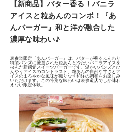
【新商品】バター香る！バニラ
2023.08.02
TBSテレビ
「ラヴィット!」
にて、TEDD
アイスと粒あんのコンボ！『あ
Y'S BIGGER BURGERS表参道店の「
ギ
ガモンスターバーガー
」が紹介されまし
んバーガー』和と洋が融合した
た。
濃厚な味わい♪
2023.07.15
文藝春秋「
CREA 2023年夏号
」にて、TE
DDY'S BIGGER BURGERSの「
メガモン
表参道限定『あんバーガー』は、バターが香るふんわり
スターバーガー宅配セット
」が紹介され
特製バンズに厳選された粒あんと冷たいバニラアイスを
ました。
挟んだ新感覚スイーツバーガーです。温かいバンズとひ
んやりアイスのコントラスト、粒あんの自然な甘さとア
イスのまろやかな風味が織りなす和洋の調和をお楽しみ
2023.07.07
いただけます。この特別な味わいは表参道店でしか味わ
えない限定体験。
集英社「
メンズノンノ ８・９月合併号
」
にて、
テディーズビガーバーガー原宿表
参道店
が紹介されました。
2023.06.22
フジテレビ
「VS魂」
にて、
TEDDY'S BIG
GER BURGERS表参道店の「ギガモンス
ターバーガー」
が紹介されました。