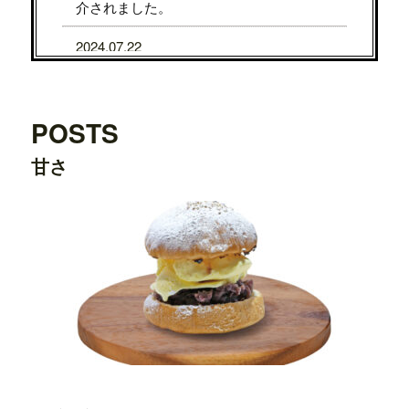
介されました。
2024.07.22
7/31から8/5まで、京都タカシマヤに、TE
DDY'S BIGGER BURGERSが期間限定で
OPENします。
POSTS
2024.07.22
甘さ
7/24から7/29まで、大阪タカシマヤに、T
EDDY'S BIGGER BURGERSが期間限定
でOPENします。
2024.03.20
横浜ワールドポーターズ店がプレオープ
ンしました。
2023.08.09
日之出出版「
Fine 2023年9月号
」にて、
テ
ディーズビガーバーガー原宿表参道店
が
紹介されました。