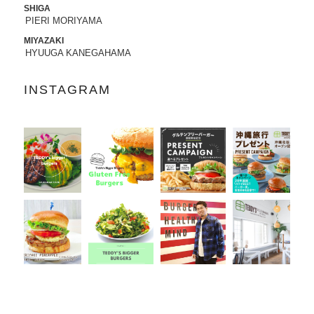
SHIGA
PIERI MORIYAMA
2022.07.21
8/3から8/8まで、京都タカシマヤに、TED
MIYAZAKI
DY'S BIGGER BURGERSが期間限定でO
HYUUGA KANEGAHAMA
PENします。
INSTAGRAM
2022.06.28
7/13-7/18まで、阪急うめだ本店に、TEDD
Y'S BIGGER BURGERSが期間限定でOP
ENします。
2022.06.09
6/10（金）より、
ユニクロ原宿店アニ
バーサリー企画
に、コラボTシャツ発売、
ハワイ抽選会への商品提供にて参加いた
します。
詳しくはこちら
2022.05.27
6/7より、ジェイアール名古屋タカシマヤ
に、TEDDY'S BIGGER BURGERSが期間
限定でOPENします。