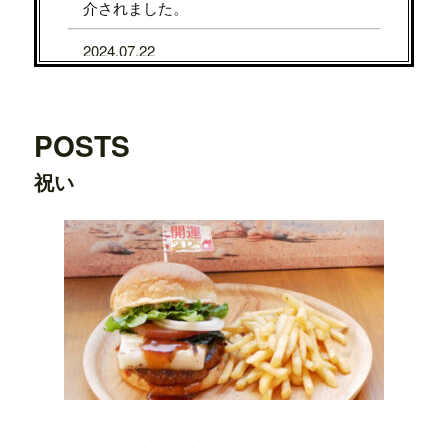
介されました。
2024.07.22
7/31から8/5まで、京都タカシマヤに、TE
DDY'S BIGGER BURGERSが期間限定で
OPENします。
POSTS
2024.07.22
祝い
7/24から7/29まで、大阪タカシマヤに、T
EDDY'S BIGGER BURGERSが期間限定
でOPENします。
2024.03.20
横浜ワールドポーターズ店がプレオープ
ンしました。
2023.08.09
日之出出版「
Fine 2023年9月号
」にて、
テ
ディーズビガーバーガー原宿表参道店
が
紹介されました。