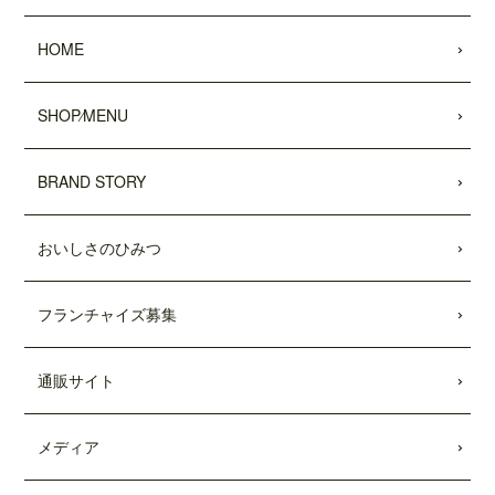
2022.05.25
HOME
昭文社 国内観光旅行情報サイト『MAPPL
Eトラベルガイド』 に、原宿表参道店が
掲載されました。
SHOP⁄MENU
2022.05.20
日頃より、テディーズビガーバーガーを
BRAND STORY
ご利用いただき、誠にありがとうござい
ます。
おいしさのひみつ
世界的な物流網の混乱により、ポテトの
輸入遅延が発生しております。当面の
間、従来のポテトを代替えのポテトに変
フランチャイズ募集
更させていただきます。ご利用のお客様
には大変ご不便をおかけいたしますが、
何卒ご了承の程、よろしくお願い申し上
通販サイト
げます。
2022.04.04
メディア
「東京カレンダー」2022年5月号
に、中目
黒店の
「5倍激辛バーガー」
が掲載されま