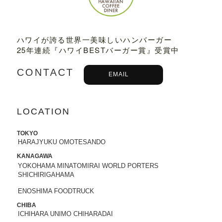
2023.03.01
TBSテレビ
「プチブランチ」
にて、
TED
DY'S BIGGER BURGERS表参道店
が紹介
ハワイが誇る世界一美味しいハンバーガー
されました。
25年連続『ハワイBESTバーガー賞』受賞中
2022.09.21
CONTACT
EMAIL
主婦と生活社「
JUNON 2022年11月号
」
にて、TEDDY'S BIGGER BURGERSの
「メガモンスターバーガー」など
が紹介
されました。
LOCATION
2022.09.13
TOKYO
日之出出版「
Fine 2022年10月号
」にて、
HARAJYUKU OMOTESANDO
テディーズビガーバーガー原宿表参道店
KANAGAWA
が紹介されました。
YOKOHAMA MINATOMIRAI WORLD PORTERS
SHICHIRIGAHAMA
2022.09.02
ENOSHIMA FOODTRUCK
9/7から9/12まで、大丸札幌店＜アロ！ハ
ワイ！モール＞に、TEDDY'S BIGGER B
CHIBA
ICHIHARA UNIMO CHIHARADAI
URGERSが期間限定でOPENします。