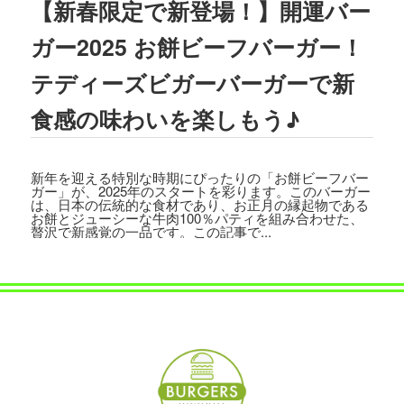
【新春限定で新登場！】開運バー
2023.08.02
TBSテレビ
「ラヴィット!」
にて、TEDD
ガー2025 お餅ビーフバーガー！
Y'S BIGGER BURGERS表参道店の「
ギ
ガモンスターバーガー
」が紹介されまし
テディーズビガーバーガーで新
た。
食感の味わいを楽しもう♪
2023.07.15
文藝春秋「
CREA 2023年夏号
」にて、TE
DDY'S BIGGER BURGERSの「
メガモン
新年を迎える特別な時期にぴったりの「お餅ビーフバー
スターバーガー宅配セット
」が紹介され
ガー」が、2025年のスタートを彩ります。このバーガー
ました。
は、日本の伝統的な食材であり、お正月の縁起物である
お餅とジューシーな牛肉100％パティを組み合わせた、
贅沢で新感覚の一品です。この記事で...
2023.07.07
集英社「
メンズノンノ ８・９月合併号
」
にて、
テディーズビガーバーガー原宿表
参道店
が紹介されました。
2023.06.22
フジテレビ
「VS魂」
にて、
TEDDY'S BIG
GER BURGERS表参道店の「ギガモンス
ターバーガー」
が紹介されました。