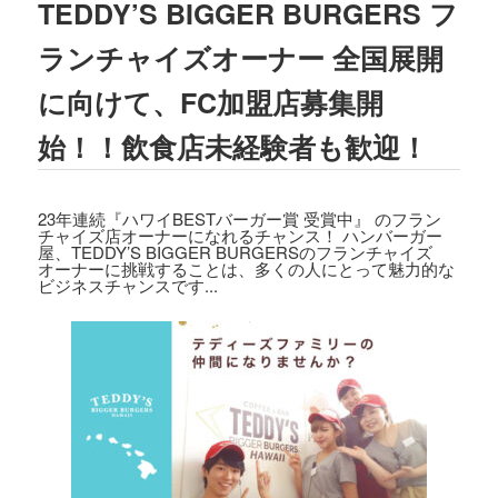
TEDDY’S BIGGER BURGERS フ
2023.08.02
TBSテレビ
「ラヴィット!」
にて、TEDD
ランチャイズオーナー 全国展開
Y'S BIGGER BURGERS表参道店の「
ギ
ガモンスターバーガー
」が紹介されまし
に向けて、FC加盟店募集開
た。
始！！飲食店未経験者も歓迎！
2023.07.15
文藝春秋「
CREA 2023年夏号
」にて、TE
DDY'S BIGGER BURGERSの「
メガモン
23年連続『ハワイBESTバーガー賞 受賞中』 のフラン
スターバーガー宅配セット
」が紹介され
チャイズ店オーナーになれるチャンス！ ハンバーガー
ました。
屋、TEDDY’S BIGGER BURGERSのフランチャイズ
オーナーに挑戦することは、多くの人にとって魅力的な
ビジネスチャンスです...
2023.07.07
集英社「
メンズノンノ ８・９月合併号
」
にて、
テディーズビガーバーガー原宿表
参道店
が紹介されました。
2023.06.22
フジテレビ
「VS魂」
にて、
TEDDY'S BIG
GER BURGERS表参道店の「ギガモンス
ターバーガー」
が紹介されました。