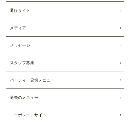
キッチンカー出張受付開始
しました。
通販サイト
2021.08.28
Showroomのコラボメニューが発売されま
メディア
した。
2021.01.25
メッセージ
TBSテレビ「
Nスタ
」にて、TEDDY'S BI
GGER BURGERSの「
メガモンスター
バーガー宅配セット
」が紹介されまし
スタッフ募集
た。
2021.01.22
パーティー貸切メニュー
日本テレビ「
every.
」にて、TEDDY'S BI
GGER BURGERSの「
メガモンスター
バーガー宅配セット
」が紹介されまし
過去のメニュー
た。
コーポレートサイト
2020.08.26
TBSテレビ「
Nスタ
」にて、TEDDY'S BI
GGER BURGERSが紹介されました。