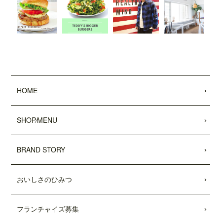
した。
2022.01.28
「わんことワクワク旅行'22〜'23 (COSMI
C MOOK)」
に、
「テディーズビガーバー
ガー原宿表参道店」
が掲載されました。
2021.12.03
11/26付「
リビング新聞
」および「
リビン
HOME
グ千葉Web
」にて、テディーズビガー
バーガー千葉ユニモちはら台店が紹介さ
SHOP⁄MENU
れました。
2021.11.27
BRAND STORY
中目黒店がプレオープンしました。
2021.10.15
おいしさのひみつ
市原ユニモちはら台店がプレオープンし
ました。
フランチャイズ募集
2021.10.11