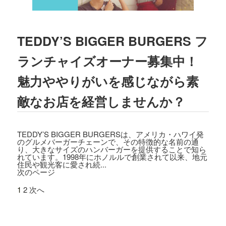
2023.03.01
TBSテレビ
「プチブランチ」
にて、
TED
TEDDY’S BIGGER BURGERS フ
DY'S BIGGER BURGERS表参道店
が紹介
されました。
ランチャイズオーナー募集中！
2022.09.21
魅力ややりがいを感じながら素
主婦と生活社「
JUNON 2022年11月号
」
にて、TEDDY'S BIGGER BURGERSの
敵なお店を経営しませんか？
「メガモンスターバーガー」など
が紹介
されました。
TEDDY’S BIGGER BURGERSは、アメリカ・ハワイ発
2022.09.13
のグルメバーガーチェーンで、その特徴的な名前の通
日之出出版「
Fine 2022年10月号
」にて、
り、大きなサイズのハンバーガーを提供することで知ら
テディーズビガーバーガー原宿表参道店
れています。1998年にホノルルで創業されて以来、地元
住民や観光客に愛され続...
が紹介されました。
次のページ
2022.09.02
1
2
次へ
9/7から9/12まで、大丸札幌店＜アロ！ハ
ワイ！モール＞に、TEDDY'S BIGGER B
URGERSが期間限定でOPENします。