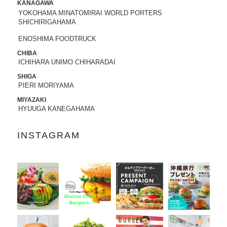
KANAGAWA
YOKOHAMA MINATOMIRAI WORLD PORTERS
2022.05.25
SHICHIRIGAHAMA
昭文社 国内観光旅行情報サイト『MAPPL
Eトラベルガイド』 に、原宿表参道店が
ENOSHIMA FOODTRUCK
掲載されました。
CHIBA
ICHIHARA UNIMO CHIHARADAI
2022.05.20
SHIGA
日頃より、テディーズビガーバーガーを
PIERI MORIYAMA
ご利用いただき、誠にありがとうござい
MIYAZAKI
ます。
HYUUGA KANEGAHAMA
世界的な物流網の混乱により、ポテトの
輸入遅延が発生しております。当面の
INSTAGRAM
間、従来のポテトを代替えのポテトに変
更させていただきます。ご利用のお客様
には大変ご不便をおかけいたしますが、
何卒ご了承の程、よろしくお願い申し上
げます。
2022.04.04
「東京カレンダー」2022年5月号
に、中目
黒店の
「5倍激辛バーガー」
が掲載されま