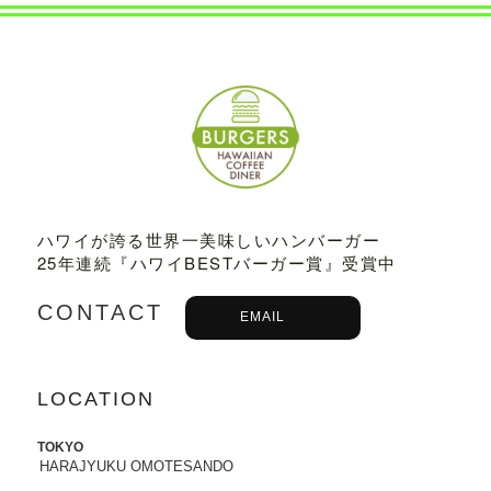
2022.07.21
8/3から8/8まで、京都タカシマヤに、TED
DY'S BIGGER BURGERSが期間限定でO
PENします。
2022.06.28
7/13-7/18まで、阪急うめだ本店に、TEDD
Y'S BIGGER BURGERSが期間限定でOP
ENします。
ハワイが誇る世界一美味しいハンバーガー
25年連続『ハワイBESTバーガー賞』受賞中
2022.06.09
6/10（金）より、
ユニクロ原宿店アニ
CONTACT
バーサリー企画
に、コラボTシャツ発売、
EMAIL
ハワイ抽選会への商品提供にて参加いた
します。
詳しくはこちら
LOCATION
2022.05.27
6/7より、ジェイアール名古屋タカシマヤ
TOKYO
に、TEDDY'S BIGGER BURGERSが期間
HARAJYUKU OMOTESANDO
限定でOPENします。