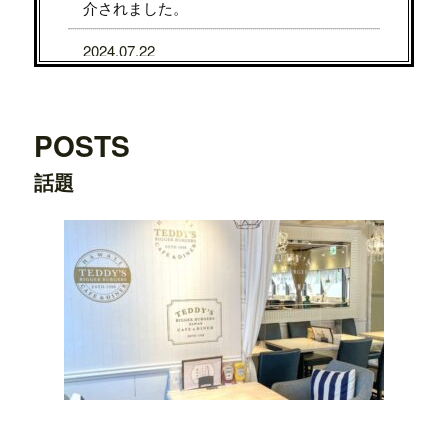
介されました。
2024.07.22
7/31から8/5まで、京都タカシマヤに、TE
DDY'S BIGGER BURGERSが期間限定で
OPENします。
POSTS
2024.07.22
話題
7/24から7/29まで、大阪タカシマヤに、T
EDDY'S BIGGER BURGERSが期間限定
でOPENします。
2024.03.20
横浜ワールドポーターズ店がプレオープ
ンしました。
2023.08.09
日之出出版「
Fine 2023年9月号
」にて、
テ
ディーズビガーバーガー原宿表参道店
が
紹介されました。