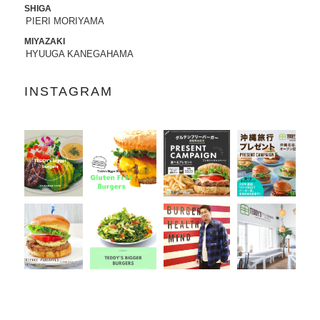
SHIGA
PIERI MORIYAMA
2022.07.21
8/3から8/8まで、京都タカシマヤに、TED
MIYAZAKI
DY'S BIGGER BURGERSが期間限定でO
HYUUGA KANEGAHAMA
PENします。
INSTAGRAM
2022.06.28
7/13-7/18まで、阪急うめだ本店に、TEDD
Y'S BIGGER BURGERSが期間限定でOP
ENします。
2022.06.09
6/10（金）より、
ユニクロ原宿店アニ
バーサリー企画
に、コラボTシャツ発売、
ハワイ抽選会への商品提供にて参加いた
します。
詳しくはこちら
2022.05.27
6/7より、ジェイアール名古屋タカシマヤ
に、TEDDY'S BIGGER BURGERSが期間
限定でOPENします。