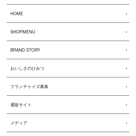
2022.05.25
HOME
昭文社 国内観光旅行情報サイト『MAPPL
Eトラベルガイド』 に、原宿表参道店が
掲載されました。
SHOP⁄MENU
2022.05.20
日頃より、テディーズビガーバーガーを
BRAND STORY
ご利用いただき、誠にありがとうござい
ます。
おいしさのひみつ
世界的な物流網の混乱により、ポテトの
輸入遅延が発生しております。当面の
間、従来のポテトを代替えのポテトに変
フランチャイズ募集
更させていただきます。ご利用のお客様
には大変ご不便をおかけいたしますが、
何卒ご了承の程、よろしくお願い申し上
通販サイト
げます。
2022.04.04
メディア
「東京カレンダー」2022年5月号
に、中目
黒店の
「5倍激辛バーガー」
が掲載されま