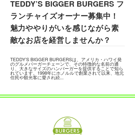
TEDDY’S BIGGER BURGERS フ
2023.08.02
TBSテレビ
「ラヴィット!」
にて、TEDD
ランチャイズオーナー募集中！
Y'S BIGGER BURGERS表参道店の「
ギ
ガモンスターバーガー
」が紹介されまし
魅力ややりがいを感じながら素
た。
敵なお店を経営しませんか？
2023.07.15
文藝春秋「
CREA 2023年夏号
」にて、TE
DDY'S BIGGER BURGERSの「
メガモン
TEDDY’S BIGGER BURGERSは、アメリカ・ハワイ発
スターバーガー宅配セット
」が紹介され
のグルメバーガーチェーンで、その特徴的な名前の通
ました。
り、大きなサイズのハンバーガーを提供することで知ら
れています。1998年にホノルルで創業されて以来、地元
住民や観光客に愛され続...
2023.07.07
集英社「
メンズノンノ ８・９月合併号
」
にて、
テディーズビガーバーガー原宿表
参道店
が紹介されました。
2023.06.22
フジテレビ
「VS魂」
にて、
TEDDY'S BIG
GER BURGERS表参道店の「ギガモンス
ターバーガー」
が紹介されました。