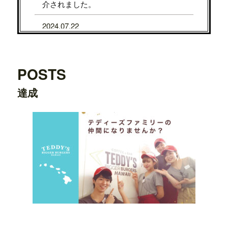
介されました。
2024.07.22
7/31から8/5まで、京都タカシマヤに、TE
DDY'S BIGGER BURGERSが期間限定で
OPENします。
POSTS
2024.07.22
達成
7/24から7/29まで、大阪タカシマヤに、T
EDDY'S BIGGER BURGERSが期間限定
でOPENします。
2024.03.20
横浜ワールドポーターズ店がプレオープ
ンしました。
2023.08.09
日之出出版「
Fine 2023年9月号
」にて、
テ
ディーズビガーバーガー原宿表参道店
が
紹介されました。