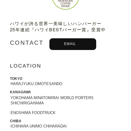
2023.03.01
TBSテレビ
「プチブランチ」
にて、
TED
DY'S BIGGER BURGERS表参道店
が紹介
ハワイが誇る世界一美味しいハンバーガー
されました。
25年連続『ハワイBESTバーガー賞』受賞中
2022.09.21
CONTACT
EMAIL
主婦と生活社「
JUNON 2022年11月号
」
にて、TEDDY'S BIGGER BURGERSの
「メガモンスターバーガー」など
が紹介
されました。
LOCATION
2022.09.13
TOKYO
日之出出版「
Fine 2022年10月号
」にて、
HARAJYUKU OMOTESANDO
テディーズビガーバーガー原宿表参道店
KANAGAWA
が紹介されました。
YOKOHAMA MINATOMIRAI WORLD PORTERS
SHICHIRIGAHAMA
2022.09.02
ENOSHIMA FOODTRUCK
9/7から9/12まで、大丸札幌店＜アロ！ハ
ワイ！モール＞に、TEDDY'S BIGGER B
CHIBA
ICHIHARA UNIMO CHIHARADAI
URGERSが期間限定でOPENします。