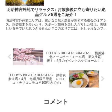
明治神宮外苑でリラックス♪ お散歩後に立ち寄りたい絶
品グルメ5選をご紹介！
明治神宮外苑前エリアは、豊かな自然と歴史が調和する都会のオアシ
ス。銀杏並木を歩いたり、スポーツ観戦を楽しんだりした後は、美味
しい食事でひと息つきませんか？このエリアには、おしゃれなカフェ
から本格レストランまで、幅広いグルメスポットが点在して...
TEDDY’S BIGGER BURGERS 横浜港
北ノースポートモール店 新入生応
援！：4月のイベントスケジュール！！
TEDDY’S BIGGER BURGERS 原宿表
参道店：4月 毎週月曜日限定 ロコモ
コ・チリロコモコ￥100引きです♪
コメント