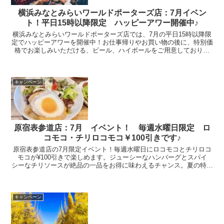
横浜みなとみらいワールドポーターズ店：7月イベン
ト！平日15時以降限定 ハッピーアワー開催中♪
横浜みなとみらいワールドポーターズ店では、7月の平日15時以降限
定でハッピーアワーを開催中！お仕事帰りやお買い物の後に、特別価
格でお楽しみいただける、ビール、ハイボールをご用意しておりま
す。友達や家族と一緒にリラックスしたひとときを過ごしませんか？
今だけの特別なサービスをお見逃しなく！ハッピーアワーで素敵な夕
方をお過ごしください。
キャンペーン
原宿表参道店：7月 イベント！ 毎週水曜日限定 ロ
コモコ・チリロコモコ￥100引きです♪
原宿表参道店の7月限定イベント！毎週水曜日にロコモコとチリロコ
モコが¥100引きで楽しめます。ジューシーなハンバーグとスパイ
シーなチリソースが絶品の一品をお得に味わえるチャンス。夏の特別
なひとときを原宿表参道店でお過ごしください。ご友人やご家族と一
緒に、美味しいハワイアンフードを堪能しにぜひお越しください。
キャンペーン