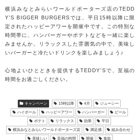
横浜みなとみらいワールドポーターズ店のTEDD
Y’S BIGGER BURGERSでは、平日15時以降に限
定されたハッピーアワーを開催中です。この特別な
時間帯に、ハンバーガーやポテトなどを一緒に楽し
みませんか。リラックスした雰囲気の中で、美味し
いバーガーと冷たいドリンクを楽しみましょう♪
心地よいひとときを提供するTEDDY’Sで、至福の
時間をお過ごしください。
キャンペーン
15時以降
4月
ジューシー
ハイボール
ハッピーアワー
ハンバーガー
ビール
ポテト
リラックス
効果
平日
横浜みなとみらいワールドポーターズ店
満足感
組み合わせ
美味しい
至福の時間
開催
食欲