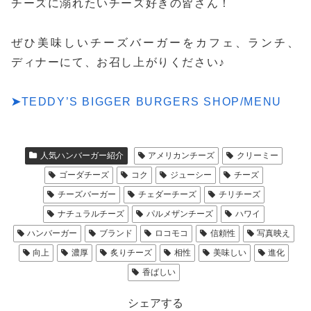
チーズに溺れたいチーズ好きの皆さん！
ぜひ美味しいチーズバーガーをカフェ、ランチ、
ディナーにて、お召し上がりください♪
➤
TEDDY’S BIGGER BURGERS SHOP/MENU
人気ハンバーガー紹介
アメリカンチーズ
クリーミー
ゴーダチーズ
コク
ジューシー
チーズ
チーズバーガー
チェダーチーズ
チリチーズ
ナチュラルチーズ
パルメザンチーズ
ハワイ
ハンバーガー
ブランド
ロコモコ
信頼性
写真映え
向上
濃厚
炙りチーズ
相性
美味しい
進化
香ばしい
シェアする