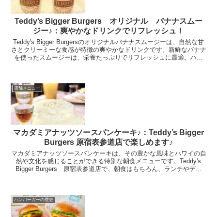
Teddy’s Bigger Burgers オリジナル バナナスムー
ジー♪：爽やかなドリンクでリフレッシュ！
Teddy's Bigger Burgersのオリジナルバナナスムージーは、自然な甘
さとクリーミーな食感が特徴の爽やかなドリンクです。新鮮なバナナ
を使ったスムージーは、栄養たっぷりでリフレッシュに最適。ハン
バーガーとの相性も抜群で、店舗やフードトラックでも楽しめます。
お好みのハンバーガーと共に、特別なひとときをお過ごしください。
店舗メニュー
マカダミアナッツソースパンケーキ♪：Teddy’s Bigger
Burgers 原宿表参道店で楽しめます♪
マカダミアナッツソースパンケーキは、その豊かな風味とハワイの自
然や文化を感じることができる特別な朝食メニューです。Teddy's
Bigger Burgers 原宿表参道店で、朝食はもちろん、ランチやディ
ナー、カフェのメニューとしてもお楽し...
ハンバーガーの歴史