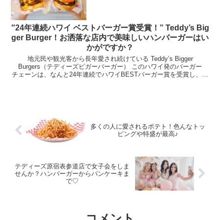
″24年連続ハワイ ベストバーガー賞受賞！” Teddy’s Big
ger Burger！お洒落な店内で美味しいハンバーガーはい
かがですか？
地元民や観光客から長年愛され続けている Teddy’s Bigger
Burgers（テディーズビガーバーガー） このハワイ発のバーガー
チェーンは、なんと24年連続でハワイBESTバーガー賞を受賞し、記
録を更新し続けています。その人気の秘密...
多くの人に愛されるポテト！色んなトッ
ピングや特盛が最高♪
テディーズ原宿表参道店で女子会をしま
せんか？ハンバーガーからパンケーキま
で♡
コメント