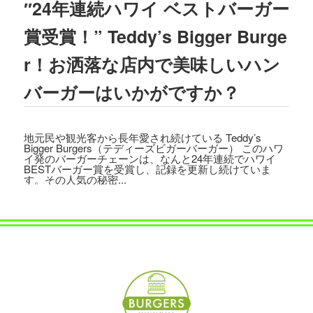
″24年連続ハワイ ベストバーガー
2023.08.02
TBSテレビ
「ラヴィット!」
にて、TEDD
賞受賞！” Teddy’s Bigger Burge
Y'S BIGGER BURGERS表参道店の「
ギ
ガモンスターバーガー
」が紹介されまし
r！お洒落な店内で美味しいハン
た。
バーガーはいかがですか？
2023.07.15
文藝春秋「
CREA 2023年夏号
」にて、TE
DDY'S BIGGER BURGERSの「
メガモン
地元民や観光客から長年愛され続けている Teddy’s
スターバーガー宅配セット
」が紹介され
Bigger Burgers（テディーズビガーバーガー） このハワ
ました。
イ発のバーガーチェーンは、なんと24年連続でハワイ
BESTバーガー賞を受賞し、記録を更新し続けていま
す。その人気の秘密...
2023.07.07
集英社「
メンズノンノ ８・９月合併号
」
にて、
テディーズビガーバーガー原宿表
参道店
が紹介されました。
2023.06.22
フジテレビ
「VS魂」
にて、
TEDDY'S BIG
GER BURGERS表参道店の「ギガモンス
ターバーガー」
が紹介されました。