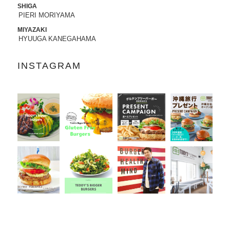
SHIGA
PIERI MORIYAMA
2022.07.21
8/3から8/8まで、京都タカシマヤに、TED
MIYAZAKI
DY'S BIGGER BURGERSが期間限定でO
HYUUGA KANEGAHAMA
PENします。
INSTAGRAM
2022.06.28
7/13-7/18まで、阪急うめだ本店に、TEDD
Y'S BIGGER BURGERSが期間限定でOP
ENします。
2022.06.09
6/10（金）より、
ユニクロ原宿店アニ
バーサリー企画
に、コラボTシャツ発売、
ハワイ抽選会への商品提供にて参加いた
します。
詳しくはこちら
2022.05.27
6/7より、ジェイアール名古屋タカシマヤ
に、TEDDY'S BIGGER BURGERSが期間
限定でOPENします。