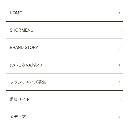
2022.05.25
HOME
昭文社 国内観光旅行情報サイト『MAPPL
Eトラベルガイド』 に、原宿表参道店が
掲載されました。
SHOP⁄MENU
2022.05.20
日頃より、テディーズビガーバーガーを
BRAND STORY
ご利用いただき、誠にありがとうござい
ます。
おいしさのひみつ
世界的な物流網の混乱により、ポテトの
輸入遅延が発生しております。当面の
間、従来のポテトを代替えのポテトに変
フランチャイズ募集
更させていただきます。ご利用のお客様
には大変ご不便をおかけいたしますが、
何卒ご了承の程、よろしくお願い申し上
通販サイト
げます。
2022.04.04
メディア
「東京カレンダー」2022年5月号
に、中目
黒店の
「5倍激辛バーガー」
が掲載されま