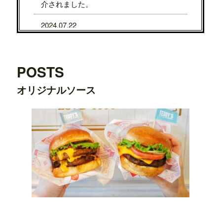
介されました。
2024.07.22
7/31から8/5まで、京都タカシマヤに、TE
DDY'S BIGGER BURGERSが期間限定で
OPENします。
POSTS
2024.07.22
オリジナルソース
7/24から7/29まで、大阪タカシマヤに、T
EDDY'S BIGGER BURGERSが期間限定
でOPENします。
2024.03.20
横浜ワールドポーターズ店がプレオープ
ンしました。
2023.08.09
日之出出版「
Fine 2023年9月号
」にて、
テ
ディーズビガーバーガー原宿表参道店
が
紹介されました。