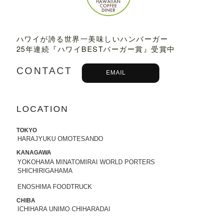
2023.03.01
TBSテレビ
「プチブランチ」
にて、
TED
DY'S BIGGER BURGERS表参道店
が紹介
ハワイが誇る世界一美味しいハンバーガー
されました。
25年連続『ハワイBESTバーガー賞』受賞中
2022.09.21
CONTACT
EMAIL
主婦と生活社「
JUNON 2022年11月号
」
にて、TEDDY'S BIGGER BURGERSの
「メガモンスターバーガー」など
が紹介
されました。
LOCATION
2022.09.13
TOKYO
日之出出版「
Fine 2022年10月号
」にて、
HARAJYUKU OMOTESANDO
テディーズビガーバーガー原宿表参道店
KANAGAWA
が紹介されました。
YOKOHAMA MINATOMIRAI WORLD PORTERS
SHICHIRIGAHAMA
2022.09.02
ENOSHIMA FOODTRUCK
9/7から9/12まで、大丸札幌店＜アロ！ハ
ワイ！モール＞に、TEDDY'S BIGGER B
CHIBA
ICHIHARA UNIMO CHIHARADAI
URGERSが期間限定でOPENします。