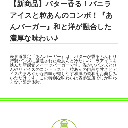
【新商品】バター香る！バニラ
2023.08.02
TBSテレビ
「ラヴィット!」
にて、TEDD
アイスと粒あんのコンボ！『あ
Y'S BIGGER BURGERS表参道店の「
ギ
ガモンスターバーガー
」が紹介されまし
んバーガー』和と洋が融合した
た。
濃厚な味わい♪
2023.07.15
文藝春秋「
CREA 2023年夏号
」にて、TE
DDY'S BIGGER BURGERSの「
メガモン
表参道限定『あんバーガー』は、バターが香るふんわり
スターバーガー宅配セット
」が紹介され
特製バンズに厳選された粒あんと冷たいバニラアイスを
ました。
挟んだ新感覚スイーツバーガーです。温かいバンズとひ
んやりアイスのコントラスト、粒あんの自然な甘さとア
イスのまろやかな風味が織りなす和洋の調和をお楽しみ
2023.07.07
いただけます。この特別な味わいは表参道店でしか味わ
えない限定体験。
集英社「
メンズノンノ ８・９月合併号
」
にて、
テディーズビガーバーガー原宿表
参道店
が紹介されました。
2023.06.22
フジテレビ
「VS魂」
にて、
TEDDY'S BIG
GER BURGERS表参道店の「ギガモンス
ターバーガー」
が紹介されました。