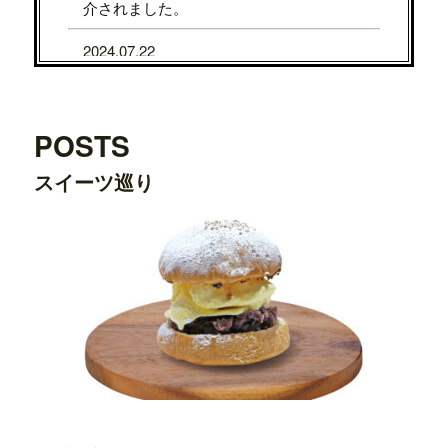
介されました。
2024.07.22
7/31から8/5まで、京都タカシマヤに、TE
DDY'S BIGGER BURGERSが期間限定で
OPENします。
POSTS
2024.07.22
スイーツ巡り
7/24から7/29まで、大阪タカシマヤに、T
EDDY'S BIGGER BURGERSが期間限定
でOPENします。
2024.03.20
横浜ワールドポーターズ店がプレオープ
ンしました。
2023.08.09
日之出出版「
Fine 2023年9月号
」にて、
テ
ディーズビガーバーガー原宿表参道店
が
紹介されました。