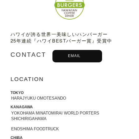
2023.03.01
TBSテレビ
「プチブランチ」
にて、
TED
DY'S BIGGER BURGERS表参道店
が紹介
されました。
ハワイが誇る世界一美味しいハンバーガー
25年連続『ハワイBESTバーガー賞』受賞中
2022.09.21
主婦と生活社「
JUNON 2022年11月号
」
CONTACT
にて、TEDDY'S BIGGER BURGERSの
EMAIL
「メガモンスターバーガー」など
が紹介
されました。
LOCATION
2022.09.13
日之出出版「
Fine 2022年10月号
」にて、
TOKYO
テディーズビガーバーガー原宿表参道店
HARAJYUKU OMOTESANDO
が紹介されました。
KANAGAWA
YOKOHAMA MINATOMIRAI WORLD PORTERS
2022.09.02
SHICHIRIGAHAMA
9/7から9/12まで、大丸札幌店＜アロ！ハ
ワイ！モール＞に、TEDDY'S BIGGER B
ENOSHIMA FOODTRUCK
URGERSが期間限定でOPENします。
CHIBA