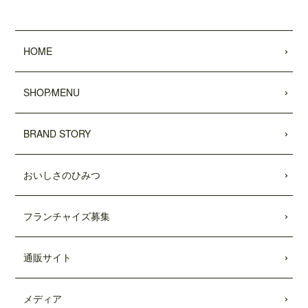
2022.05.25
昭文社 国内観光旅行情報サイト『MAPPL
HOME
Eトラベルガイド』 に、原宿表参道店が
掲載されました。
SHOP⁄MENU
2022.05.20
日頃より、テディーズビガーバーガーを
ご利用いただき、誠にありがとうござい
BRAND STORY
ます。
世界的な物流網の混乱により、ポテトの
輸入遅延が発生しております。当面の
おいしさのひみつ
間、従来のポテトを代替えのポテトに変
更させていただきます。ご利用のお客様
には大変ご不便をおかけいたしますが、
フランチャイズ募集
何卒ご了承の程、よろしくお願い申し上
げます。
通販サイト
2022.04.04
「東京カレンダー」2022年5月号
に、中目
メディア
黒店の
「5倍激辛バーガー」
が掲載されま