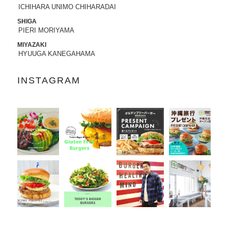
ICHIHARA UNIMO CHIHARADAI
2022.07.21
SHIGA
8/3から8/8まで、京都タカシマヤに、TED
PIERI MORIYAMA
DY'S BIGGER BURGERSが期間限定でO
MIYAZAKI
PENします。
HYUUGA KANEGAHAMA
2022.06.28
INSTAGRAM
7/13-7/18まで、阪急うめだ本店に、TEDD
Y'S BIGGER BURGERSが期間限定でOP
ENします。
2022.06.09
6/10（金）より、
ユニクロ原宿店アニ
バーサリー企画
に、コラボTシャツ発売、
ハワイ抽選会への商品提供にて参加いた
します。
詳しくはこちら
2022.05.27
6/7より、ジェイアール名古屋タカシマヤ
に、TEDDY'S BIGGER BURGERSが期間
限定でOPENします。