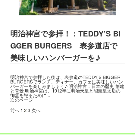
2023.03.01
TBSテレビ
「プチブランチ」
にて、
TED
DY'S BIGGER BURGERS表参道店
が紹介
されました。
明治神宮で参拝！：TEDDY’S BI
2022.09.21
GGER BURGERS 表参道店で
主婦と生活社「
JUNON 2022年11月号
」
にて、TEDDY'S BIGGER BURGERSの
美味しいハンバーガーを♪
「メガモンスターバーガー」など
が紹介
されました。
明治神宮で参拝した後は、表参道のTEDDY'S BIGGER
2022.09.13
BURGERSでランチ、ディナー、カフェに美味しいハン
バーガーを楽しみましょう♪ 明治神宮：日本の歴史 創建
日之出出版「
Fine 2022年10月号
」にて、
と背景 明治神宮は、1912年に明治天皇と昭憲皇太后の
テディーズビガーバーガー原宿表参道店
御霊を祀るために...
次のページ
が紹介されました。
前へ
1
2
3
次へ
2022.09.02
9/7から9/12まで、大丸札幌店＜アロ！ハ
ワイ！モール＞に、TEDDY'S BIGGER B
URGERSが期間限定でOPENします。