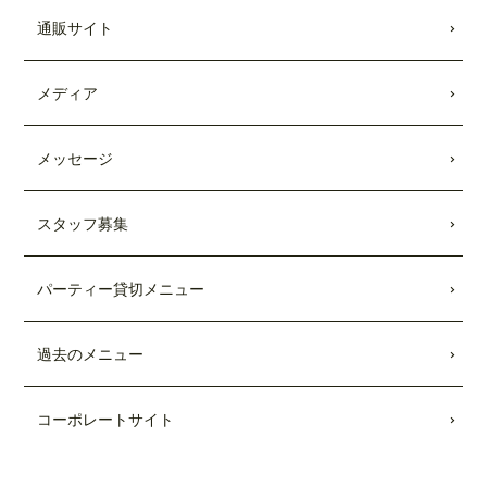
キッチンカー出張受付開始
しました。
通販サイト
2021.08.28
Showroomのコラボメニューが発売されま
メディア
した。
2021.01.25
メッセージ
TBSテレビ「
Nスタ
」にて、TEDDY'S BI
GGER BURGERSの「
メガモンスター
スタッフ募集
バーガー宅配セット
」が紹介されまし
た。
パーティー貸切メニュー
2021.01.22
日本テレビ「
every.
」にて、TEDDY'S BI
GGER BURGERSの「
メガモンスター
過去のメニュー
バーガー宅配セット
」が紹介されまし
た。
コーポレートサイト
2020.08.26
TBSテレビ「
Nスタ
」にて、TEDDY'S BI
GGER BURGERSが紹介されました。