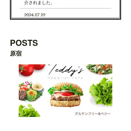
介されました。
2024.07.22
7/31から8/5まで、京都タカシマヤに、TE
DDY'S BIGGER BURGERSが期間限定で
OPENします。
POSTS
2024.07.22
原宿
7/24から7/29まで、大阪タカシマヤに、T
EDDY'S BIGGER BURGERSが期間限定
でOPENします。
2024.03.20
横浜ワールドポーターズ店がプレオープ
ンしました。
2023.08.09
日之出出版「
Fine 2023年9月号
」にて、
テ
ディーズビガーバーガー原宿表参道店
が
紹介されました。