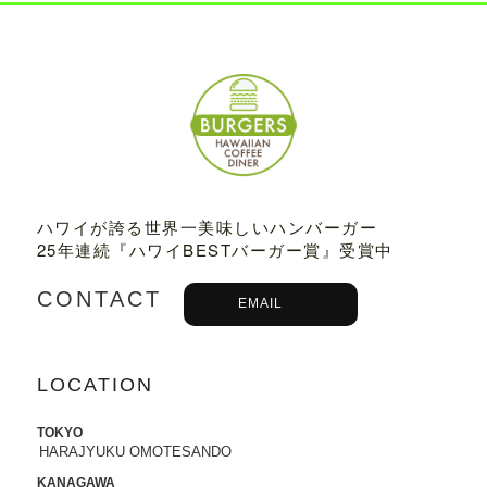
2022.07.21
8/3から8/8まで、京都タカシマヤに、TED
DY'S BIGGER BURGERSが期間限定でO
PENします。
2022.06.28
7/13-7/18まで、阪急うめだ本店に、TEDD
Y'S BIGGER BURGERSが期間限定でOP
ENします。
ハワイが誇る世界一美味しいハンバーガー
25年連続『ハワイBESTバーガー賞』受賞中
2022.06.09
6/10（金）より、
ユニクロ原宿店アニ
CONTACT
EMAIL
バーサリー企画
に、コラボTシャツ発売、
ハワイ抽選会への商品提供にて参加いた
します。
詳しくはこちら
LOCATION
2022.05.27
6/7より、ジェイアール名古屋タカシマヤ
TOKYO
に、TEDDY'S BIGGER BURGERSが期間
HARAJYUKU OMOTESANDO
限定でOPENします。
KANAGAWA