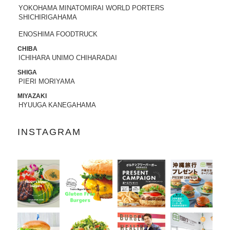
YOKOHAMA MINATOMIRAI WORLD PORTERS
2022.05.25
SHICHIRIGAHAMA
昭文社 国内観光旅行情報サイト『MAPPL
ENOSHIMA FOODTRUCK
Eトラベルガイド』 に、原宿表参道店が
掲載されました。
CHIBA
ICHIHARA UNIMO CHIHARADAI
2022.05.20
SHIGA
PIERI MORIYAMA
日頃より、テディーズビガーバーガーを
ご利用いただき、誠にありがとうござい
MIYAZAKI
ます。
HYUUGA KANEGAHAMA
世界的な物流網の混乱により、ポテトの
輸入遅延が発生しております。当面の
INSTAGRAM
間、従来のポテトを代替えのポテトに変
更させていただきます。ご利用のお客様
には大変ご不便をおかけいたしますが、
何卒ご了承の程、よろしくお願い申し上
げます。
2022.04.04
「東京カレンダー」2022年5月号
に、中目
黒店の
「5倍激辛バーガー」
が掲載されま