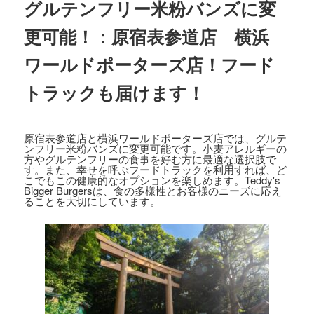
グルテンフリー米粉バンズに変
2023.08.02
TBSテレビ
「ラヴィット!」
にて、TEDD
更可能！：原宿表参道店 横浜
Y'S BIGGER BURGERS表参道店の「
ギ
ガモンスターバーガー
」が紹介されまし
ワールドポーターズ店！フード
た。
トラックも届けます！
2023.07.15
文藝春秋「
CREA 2023年夏号
」にて、TE
DDY'S BIGGER BURGERSの「
メガモン
原宿表参道店と横浜ワールドポーターズ店では、グルテ
スターバーガー宅配セット
」が紹介され
ンフリー米粉バンズに変更可能です。小麦アレルギーの
ました。
方やグルテンフリーの食事を好む方に最適な選択肢で
す。また、幸せを呼ぶフードトラックを利用すれば、ど
こでもこの健康的なオプションを楽しめます。Teddy's
2023.07.07
Bigger Burgersは、食の多様性とお客様のニーズに応え
ることを大切にしています。
集英社「
メンズノンノ ８・９月合併号
」
にて、
テディーズビガーバーガー原宿表
参道店
が紹介されました。
2023.06.22
フジテレビ
「VS魂」
にて、
TEDDY'S BIG
GER BURGERS表参道店の「ギガモンス
ターバーガー」
が紹介されました。