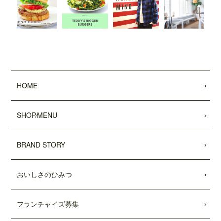
した。
2022.01.28
「わんことワクワク旅行'22〜'23 (COSMI
C MOOK)」
に、
「テディーズビガーバー
ガー原宿表参道店」
が掲載されました。
2021.12.03
HOME
11/26付「
リビング新聞
」および「
リビン
グ千葉Web
」にて、テディーズビガー
バーガー千葉ユニモちはら台店が紹介さ
SHOP⁄MENU
れました。
2021.11.27
BRAND STORY
中目黒店がプレオープンしました。
2021.10.15
おいしさのひみつ
市原ユニモちはら台店がプレオープンし
ました。
フランチャイズ募集
2021.10.11